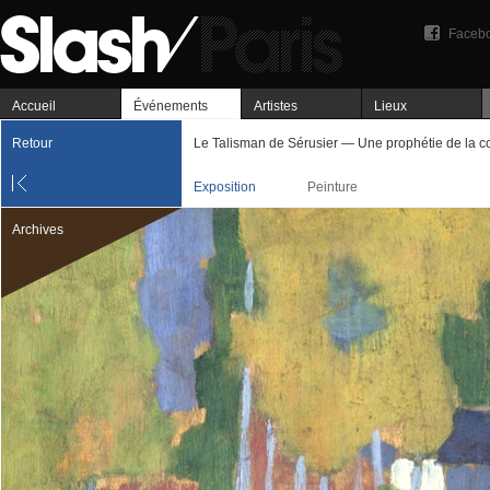
Faceb
Accueil
Événements
Artistes
Lieux
Retour
Le Talisman de Sérusier — Une prophétie de la c
Exposition
Peinture
Archives