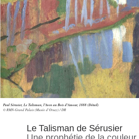
Paul Sérusier, Le Talisman, l’Aven au Bois d’Amour, 1888 (Détail)
© RMN-Grand Palais (Musée d’Orsay) / DR
Le Talisman de Sérusier
Une prophétie de la couleur