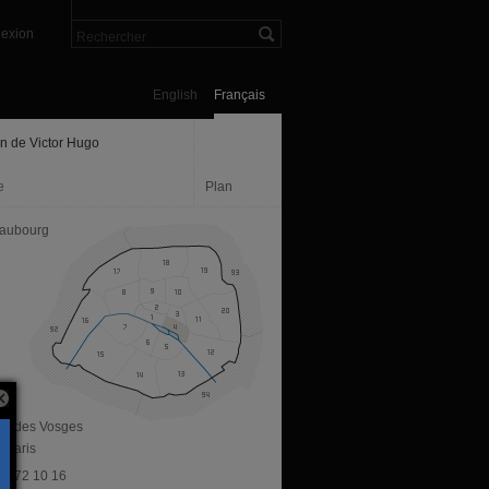
exion
English
Français
n de Victor Hugo
e
Plan
aubourg
ace des Vosges
 Paris
 42 72 10 16