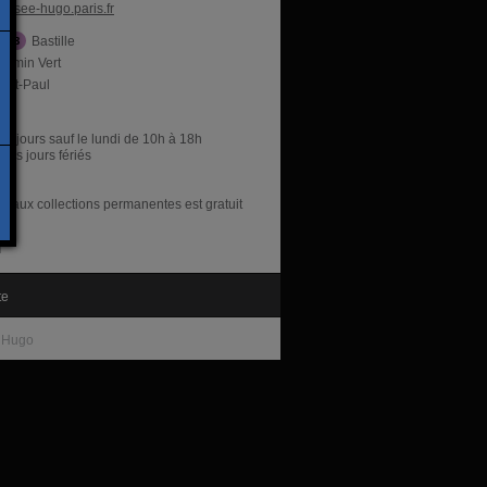
usee-hugo.paris.fr
Bastille
hemin Vert
aint-Paul
res
es jours sauf le lundi de 10h à 18h
les jours fériés
s aux collections permanentes est gratuit
te
r Hugo