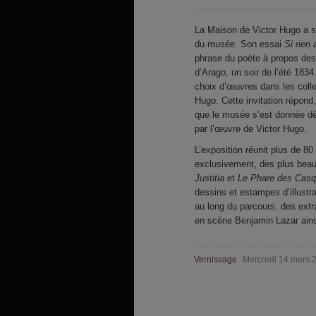
La Maison de Victor Hugo a so
du musée. Son essai
Si rien 
phrase du poète à propos des
d’Arago, un soir de l’été 183
choix d’œuvres dans les colle
Hugo. Cette invitation répond
que le musée s’est donnée dè
par l’œuvre de Victor Hugo.
L’exposition réunit plus de 
exclusivement, des plus bea
Justitia
et
Le Phare des Casq
dessins et estampes d’illustra
au long du parcours, des extr
en scène Benjamin Lazar ains
Vernissage
Mercredi 14 mars 