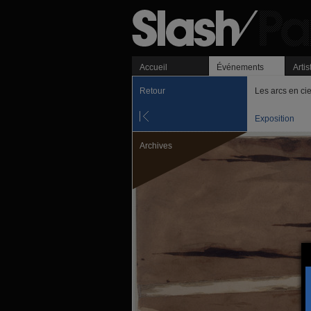
Accueil
Événements
Artis
Retour
Les arcs en cie
Exposition
Archives