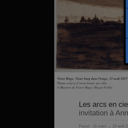
Victor Hugo, Vieux burg dans l’orage, 25 août 1837
Plume et lavis d’encre brune sur vélin
© Maisons de Victor Hugo / Roger-Viollet
Les arcs en cie
invitation à An
Passé :
15 mars → 19 août 