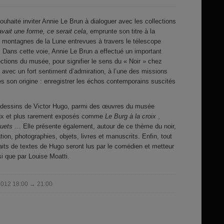
uhaité inviter Annie Le Brun à dialoguer avec les collections
avait une forme, ce serait cela
, emprunte son titre à la
 montagnes de la Lune entrevues à travers le télescope
4. Dans cette voie, Annie Le Brun a effectué un important
ctions du musée, pour signifier le sens du « Noir » chez
, avec un fort sentiment d’admiration, à l’une des missions
s son origine : enregistrer les échos contemporains suscités
80 dessins de Victor Hugo, parmi des œuvres du musée
ux et plus rarement exposés comme
Le Burg à la croix
,
uets
… Elle présente également, autour de ce thème du noir,
tion, photographies, objets, livres et manuscrits. Enfin, tout
aits de textes de Hugo seront lus par le comédien et metteur
i que par Louise Moatti.
2012 18:00 → 21:00