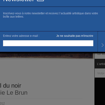
www.m
C
S
Horai
Tous l
Fermé 
Tarifs
L’accè
L’artis
Victo
l du noir
nie Le Brun
2012