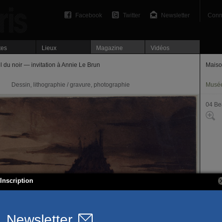
Facebook
Twitter
Newsletter
Conn
tes
Lieux
Magazine
Vidéos
l du noir — invitation à Annie Le Brun
Maiso
Dessin, lithographie / gravure, photographie
Musé
04 Be
Inscription
6, pl
75004
T. 01