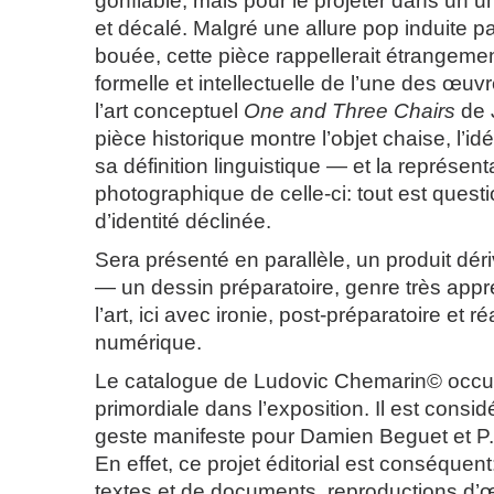
gonflable, mais pour le projeter dans un u
et décalé. Malgré une allure pop induite p
bouée, cette pièce rappellerait étrangemen
formelle et intellectuelle de l’une des œu
l’art conceptuel
One and Three Chairs
de 
pièce historique montre l’objet chaise, l’i
sa définition linguistique — et la représent
photographique de celle-ci: tout est quest
d’identité déclinée.
Sera présenté en parallèle, un produit déri
— un dessin préparatoire, genre très app
l’art, ici avec ironie, post-préparatoire et r
numérique.
Le catalogue de Ludovic Chemarin© occu
primordiale dans l’exposition. Il est cons
geste manifeste pour Damien Beguet et P.
En effet, ce projet éditorial est conséque
textes et de documents, reproductions d’œ