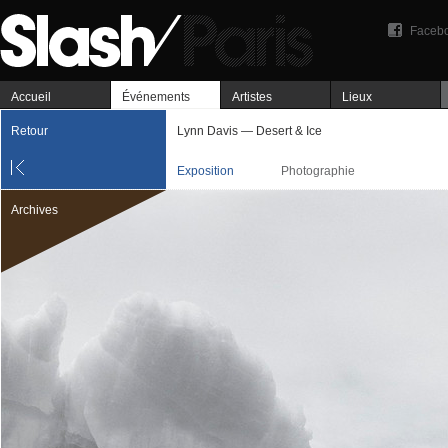
Faceb
Accueil
Événements
Artistes
Lieux
Retour
Lynn Davis — Desert & Ice
Exposition
Photographie
Archives