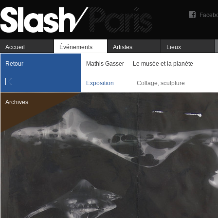
Faceb
Accueil
Événements
Artistes
Lieux
Retour
Mathis Gasser — Le musée et la planète
Exposition
Collage, sculpture
Archives