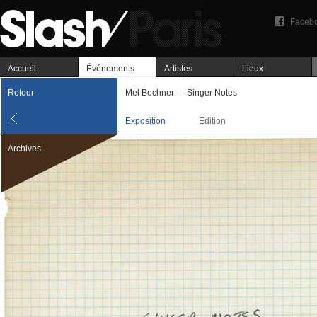
Faceb
Accueil
Événements
Artistes
Lieux
Retour
Mel Bochner — Singer Notes
Exposition
Edition
Archives