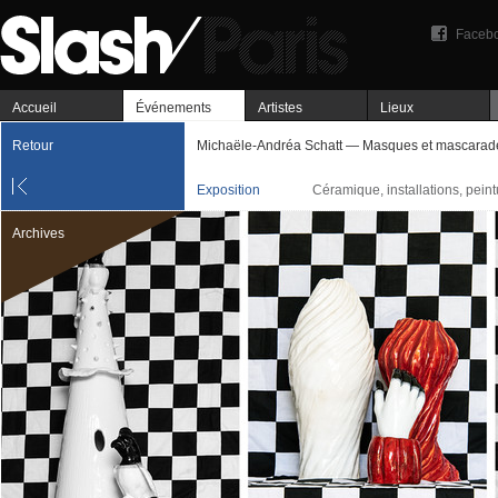
Faceb
Accueil
Événements
Artistes
Lieux
Retour
Michaële-Andréa Schatt — Masques et mascarad
Exposition
Céramique, installations, peint
Archives