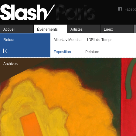
Faceb
Accueil
Événements
Artistes
Lieux
Retour
Miloslav Moucha — L’Œil du Temps
Exposition
Peinture
Archives