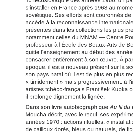
Tchécoslovaquie des années 1960, un pays
s’installer en France après 1968 au mome
soviétique. Ses efforts sont couronnés de 
accède à la reconnaissance international
présentes dans les collections les plus pr
notamment celles du MNAM — Centre P
professeur à l’École des Beaux-Arts de B
quitte l’enseignement au début des anné
consacrer entièrement à son œuvre. À part
époque, il est à nouveau présent sur la sc
son pays natal où il est de plus en plus r
« timidement » mais progressivement, à l’i
artistes tchéco-français František Kupka 
il prolonge dignement la lignée.
Dans son livre autobiographique
Au fil du
Moucha décrit, avec le recul, ses expérim
années 1970 : actions rituelles, « installat
de cailloux dorés, bleus ou naturels, de f