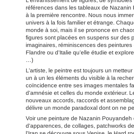
L’envahissement
de figures, de symboles 
références dans les tableaux de Nazanin 
à la première rencontre. Nous nous imme
univers à la fois familier et étrange. Chaq
monde à soi, mais il se prononce en cha
figures sont placées en suspens sur des
imaginaires, réminiscences des peintures
Flandre ou d’Italie qu’elle étudie et explor
…)
L’artiste
, le peintre est toujours un metteur
un à un les éléments du visible à la reche
coïncidence entre ses images mentales fa
d’amnésie et celles du monde extérieur. L
nouveaux accords, raccords et assemblag
délivre un monde paradoxal dont on ne peu
Voir
une peinture de Nazanin Pouyandeh e
d’apparences, de collages, patchworks de 
l’Iran se découvre sous Venise, le Hard ro