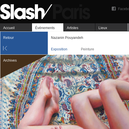
Faceb
Accueil
Événements
Artistes
Lieux
Retour
Nazanin Pouyandeh
Exposition
Peinture
Archives