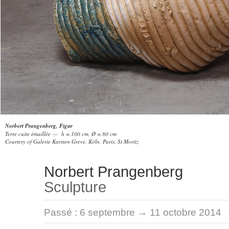
Norbert Prangenberg, Figur
Terre cuite émaillée — h = 100 cm, Ø = 80 cm
Courtesy of Galerie Karsten Greve, Köln, Paris, St Moritz
Norbert Prangenberg
Sculpture
Passé :
6 septembre → 11 octobre 2014