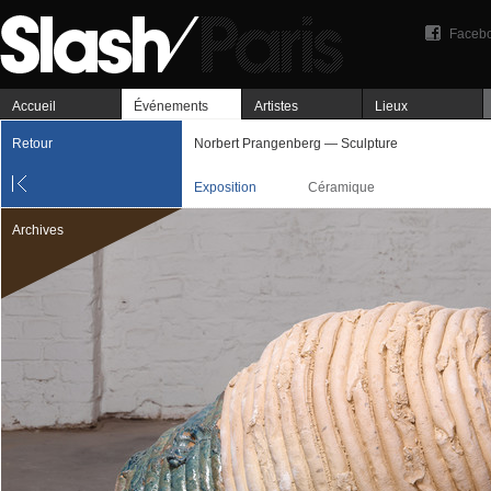
Faceb
Accueil
Événements
Artistes
Lieux
Retour
Norbert Prangenberg — Sculpture
Exposition
Céramique
Archives