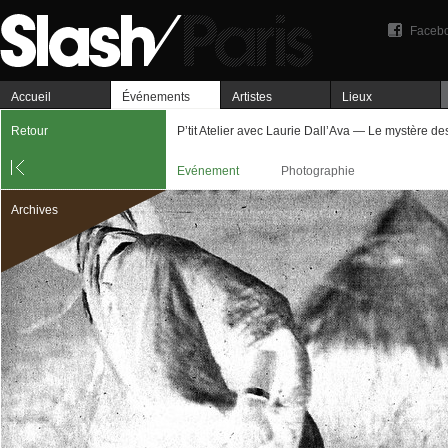
Faceb
Accueil
Événements
Artistes
Lieux
Retour
P’tit Atelier avec Laurie Dall’Ava — Le mystère d
Evénement
Photographie
Archives