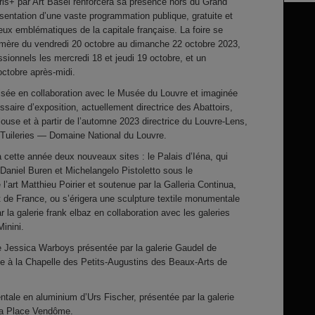
ris+ par Art Basel renforcera sa présence hors du Grand
entation d’une vaste programmation publique, gratuite et
ieux emblématiques de la capitale française. La foire se
mère du vendredi 20 octobre au dimanche 22 octobre 2023,
sionnels les mercredi 18 et jeudi 19 octobre, et un
octobre après-midi.
lisée en collaboration avec le Musée du Louvre et imaginée
aire d’exposition, actuellement directrice des Abattoirs,
use et à partir de l’automne 2023 directrice du Louvre-Lens,
 Tuileries — Domaine National du Louvre.
 cette année deux nouveaux sites : le Palais d’Iéna, qui
 Daniel Buren et Michelangelo Pistoletto sous le
 l’art Matthieu Poirier et soutenue par la Galleria Continua,
tut de France, ou s’érigera une sculpture textile monumentale
 la galerie frank elbaz en collaboration avec les galeries
inini.
e Jessica Warboys présentée par la galerie Gaudel de
e à la Chapelle des Petits-Augustins des Beaux-Arts de
ale en aluminium d’Urs Fischer, présentée par la galerie
la Place Vendôme.