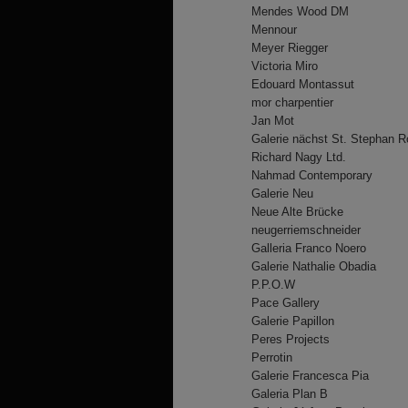
Mendes Wood DM
Mennour
Meyer Riegger
Victoria Miro
Edouard Montassut
mor charpentier
Jan Mot
Galerie nächst St. Stephan 
Richard Nagy Ltd.
Nahmad Contemporary
Galerie Neu
Neue Alte Brücke
neugerriemschneider
Galleria Franco Noero
Galerie Nathalie Obadia
P.P.O.W
Pace Gallery
Galerie Papillon
Peres Projects
Perrotin
Galerie Francesca Pia
Galeria Plan B