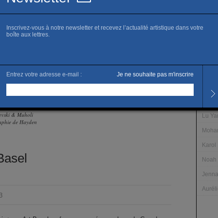
Éc
Les ar
Sequo
Loret
Zanel
Trom
nevski & Muholi
Lu Ya
raphie de Hayden
Moha
Karol
Basel
Noah 
Jenna
Auréli
3