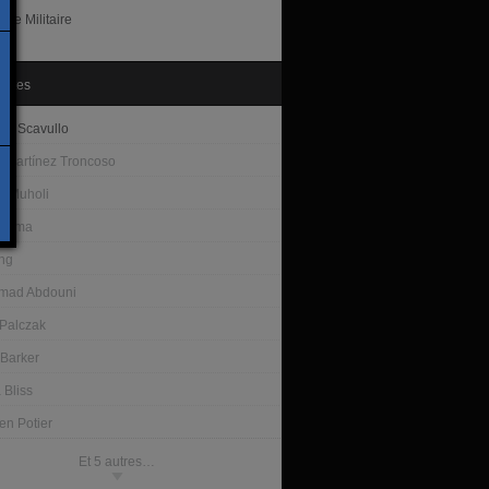
ole Militaire
tistes
ia Scavullo
o Martínez Troncoso
e Muholi
arama
ng
mad Abdouni
 Palczak
Barker
 Bliss
en Potier
Et 5 autres…