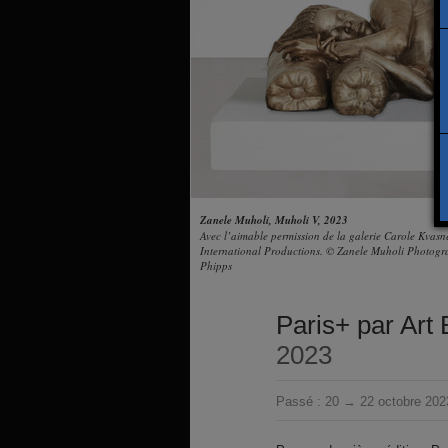
Zanele Muholi, Muholi V, 2023
Avec l’aimable permission de la galerie Carole Kvas
International Productions. © Zanele Muholi Photog
Phipps
Paris+ par Art 
2023
Passé :
20 → 22 octobre 202