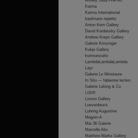
Annely Juda Fine Art
Karma
Karma International
kaufmann repetto
Anton Kern Gallery
David Kordansky Gallery
Andrew Kreps Gallery
Galerie Krinzinger
Kukje Gallery
kurimanzutto
LambdaLambdaLambda
Layr
Galerie Le Minotaure
In Situ — fabienne leclerc
Galerie Lelong & Co.
LGDR
Lisson Gallery
Loevenbruck
Luhring Augustine
Magnin-A
Mai 36 Galerie
Marcelle Alix
Matthew Marks Gallery