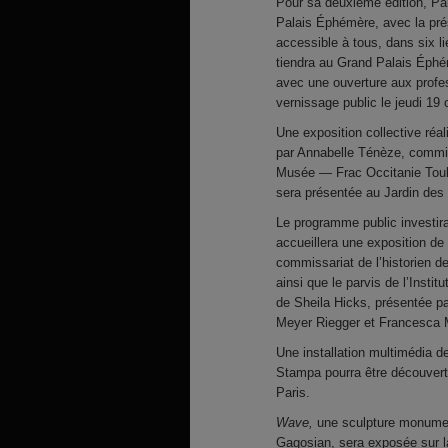
Pour sa deuxième édition, Pa
Palais Éphémère, avec la prés
accessible à tous, dans six l
tiendra au Grand Palais Éphé
avec une ouverture aux profes
vernissage public le jeudi 19 
Une exposition collective réa
par Annabelle Ténèze, commiss
Musée — Frac Occitanie Toulo
sera présentée au Jardin des
Le programme public investira
accueillera une exposition de
commissariat de l’historien de
ainsi que le parvis de l’Insti
de Sheila Hicks, présentée par
Meyer Riegger et Francesca M
Une installation multimédia d
Stampa pourra être découvert
Paris.
Wave,
une sculpture monument
Gagosian, sera exposée sur 