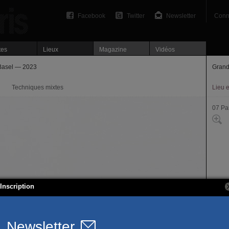
Facebook
Twitter
Newsletter
Conn
tes
Lieux
Magazine
Vidéos
 Basel — 2023
Grand
Techniques mixtes
Lieu 
07 Par
Inscription
Place 
75007
Site of