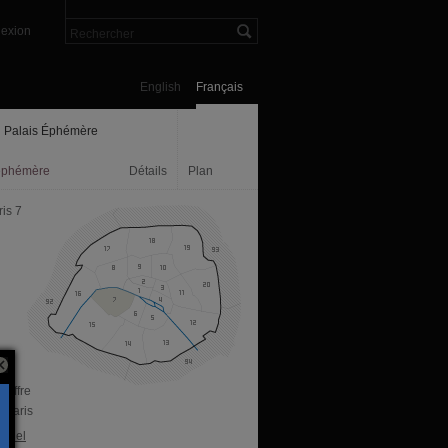
exion
English
Français
 Palais Éphémère
ephémère
Détails
Plan
is 7
Joffre
 Paris
ficiel