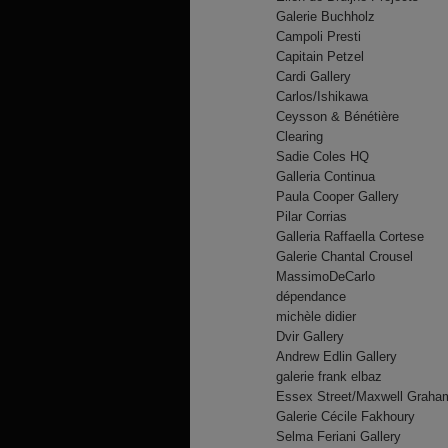
Galerie Buchholz
Campoli Presti
Capitain Petzel
Cardi Gallery
Carlos/Ishikawa
Ceysson & Bénétière
Clearing
Sadie Coles HQ
Galleria Continua
Paula Cooper Gallery
Pilar Corrias
Galleria Raffaella Cortese
Galerie Chantal Crousel
MassimoDeCarlo
dépendance
michèle didier
Dvir Gallery
Andrew Edlin Gallery
galerie frank elbaz
Essex Street/Maxwell Graha
Galerie Cécile Fakhoury
Selma Feriani Gallery