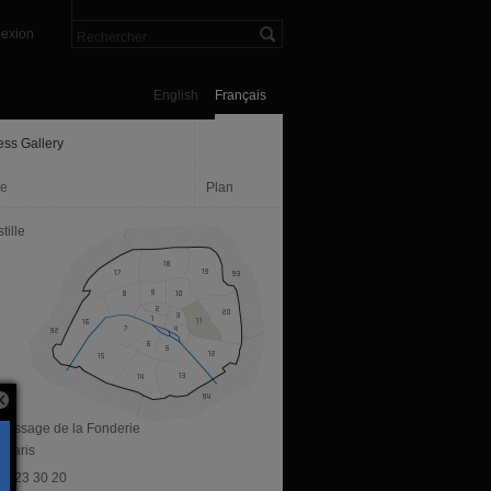
exion
English
Français
ess Gallery
ie
Plan
tille
s passage de la Fonderie
 Paris
 70 23 30 20