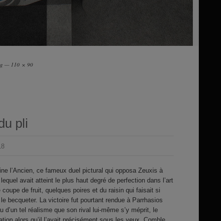
00g — 110 × 90
u pli
18
Pline l’Ancien, ce fameux duel pictural qui opposa Zeuxis à
lequel avait atteint le plus haut degré de perfection dans l’art
e coupe de fruit, quelques poires et du raisin qui faisait si
t le becqueter. La victoire fut pourtant rendue à Parrhasios
u d’un tel réalisme que son rival lui-même s’y méprit, le
ation alors qu’il l’avait précisément sous les yeux. Comble