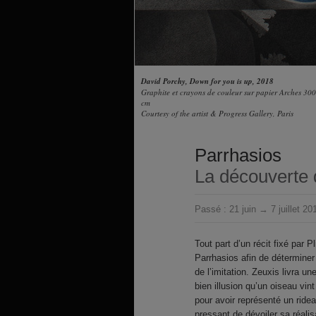
David Porchy, Down for you is up, 2018
Graphite et crayons de couleur sur papier Arches 3
cm
Courtesy of the artist & Progress Gallery, Paris
Parrhasios
La découverte d
Passé :
21 juin → 7 juillet 20
Tout part d’un récit fixé par 
Parrhasios afin de déterminer 
de l’imitation. Zeuxis livra un
bien illusion qu’un oiseau vin
pour avoir représenté un ridea
pressant de dévoiler sa réalis