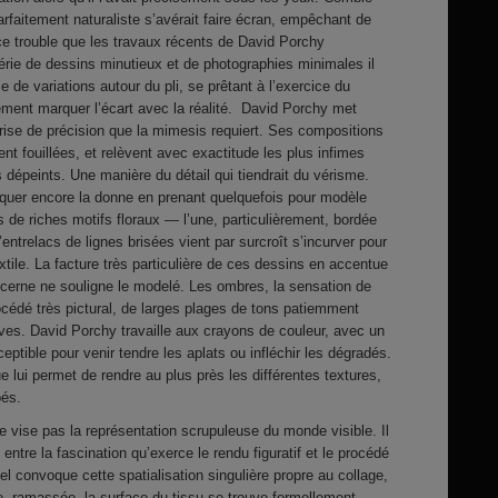
arfaitement naturaliste s’avérait faire écran, empêchant de
 ce trouble que les travaux récents de David Porchy
érie de dessins minutieux et de photographies minimales il
de variations autour du pli, se prêtant à l’exercice du
lement marquer l’écart avec la réalité. David Porchy met
rise de précision que la mimesis requiert. Ses compositions
nt fouillées, et relèvent avec exactitude les plus infimes
 dépeints. Une manière du détail qui tiendrait du vérisme.
liquer encore la donne en prenant quelquefois pour modèle
de riches motifs floraux — l’une, particulièrement, bordée
’entrelacs de lignes brisées vient par surcroît s’incurver pour
extile. La facture très particulière de ces dessins en accentue
 cerne ne souligne le modelé. Les ombres, la sensation de
rocédé très pictural, de larges plages de tons patiemment
s. David Porchy travaille aux crayons de couleur, avec un
ptible pour venir tendre les aplats ou infléchir les dégradés.
e lui permet de rendre au plus près les différentes textures,
pés.
 vise pas la représentation scrupuleuse du monde visible. Il
 entre la fascination qu’exerce le rendu figuratif et le procédé
el convoque cette spatialisation singulière propre au collage,
, ramassée, la surface du tissu se trouve formellement