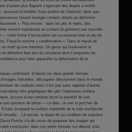
st d’autant plus flagrant s’agissant des drapés à motifs :
, assurant la lisibilité d’une portion de l’imprimé, alors que
processus faisant émerger certains détails au détriment
placement ». Plus encore : dans les plis et replis, des
nés entrent maintenant en contact et génèrent une nouvelle
on — cette forme d’association qui occasionne tout un jeu de
ants, Freud la nomme « condensation ». Dans le travail de
 un motif qu’une intention. Un geste qui bouleverse la
en définitive bien loin du simulacre dont il emprunte les
semblance pour faire apparaître la déformation de la
phiques confirment. D’abord ces deux grands formats
e d’images indicielles, découpées directement dans le monde,
tendues de couleurs unies n’est pas sans rappeler d’autres
démarcations très graphiques des plis l’imposante surface
rompue, accuse d’une certaine façon la planéité de son
ce une question de teinte — ce bleu, ce vert si proches de
. Ersatz évoquant la surface matérielle de la toile enchâssée
il virtuelle… Là encore, le drapé dit sa condition de substitut.
li David Porchy n’a de cesse de proposer des images qui
à cette conclusion, dans ces petits formats sur dibond, trois