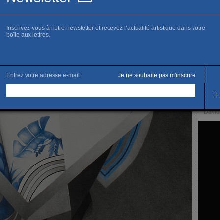
www.p
P
Horai
Du me
Et su
L’artis
David