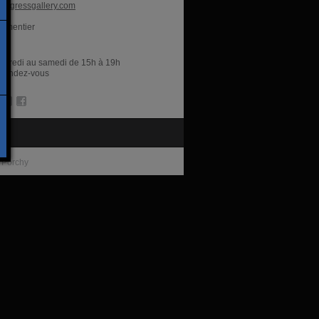
rogressgallery.com
armentier
res
rcredi au samedi de 15h à 19h
r rendez-vous
te
 Porchy