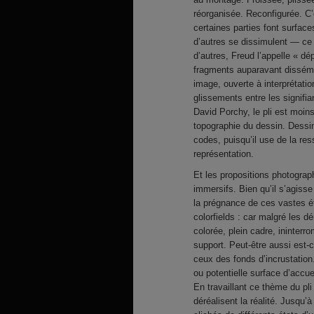
réorganisée. Reconfigurée. C’e
certaines parties font surfaces
d’autres se dissimulent — ce 
d’autres, Freud l’appelle « dé
fragments auparavant dissémi
image, ouverte à interprétati
glissements entre les signifi
David Porchy, le pli est moins
topographie du dessin. Dessin 
codes, puisqu’il use de la res
représentation.
Et les propositions photogra
immersifs. Bien qu’il s’agiss
la prégnance de ces vastes é
colorfields : car malgré les 
colorée, plein cadre, ininter
support. Peut-être aussi est-
ceux des fonds d’incrustation
ou potentielle surface d’accue
En travaillant ce thème du p
déréalisent la réalité. Jusqu’