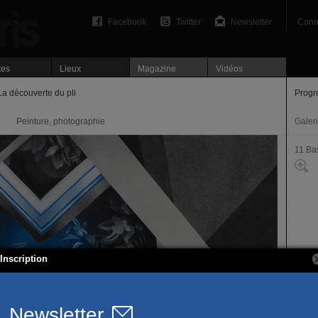
Facebook
Twitter
Newsletter
Conn
tes
Lieux
Magazine
Vidéos
a découverte du pli
Progr
Peinture, photographie
Galer
11 Bas
Inscription
4, bi
75011
T. 01