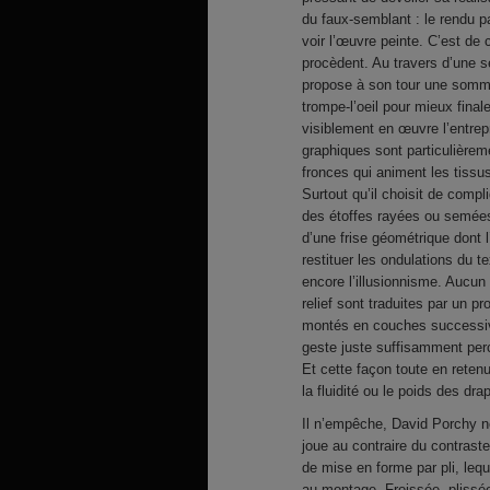
du faux-semblant : le rendu p
voir l’œuvre peinte. C’est de
procèdent. Au travers d’une s
propose à son tour une somme 
trompe-l’oeil pour mieux fina
visiblement en œuvre l’entrep
graphiques sont particulièreme
fronces qui animent les tissus
Surtout qu’il choisit de comp
des étoffes rayées ou semées 
d’une frise géométrique dont l
restituer les ondulations du t
encore l’illusionnisme. Aucun
relief sont traduites par un p
montés en couches successive
geste juste suffisamment perce
Et cette façon toute en retenu
la fluidité ou le poids des dra
Il n’empêche, David Porchy ne
joue au contraire du contraste
de mise en forme par pli, lequ
au montage. Froissée, plissée