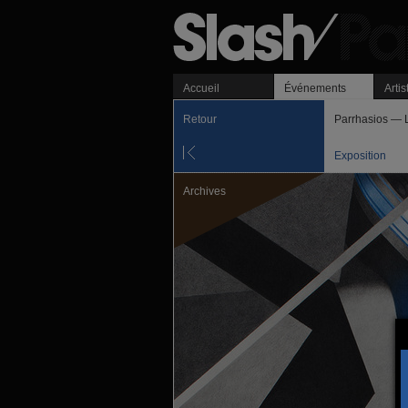
Accueil
Événements
Artis
Retour
Parrhasios — L
Exposition
Archives