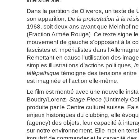
intersidérale.
Dans la partition de Oliveros, un texte de U
son apparition,
De la protestation à la rés
1968, soit deux ans avant que Meinhof ne
(Fraction Armée Rouge). Ce texte signe le
mouvement de gauche s’opposant à la con
fascistes et impérialistes dans l’Allemagn
Remettant en cause l’utilisation des ima
simples illustrations d’actions politiques,
I
télépathique
témoigne des tensions entre l’
est imaginée et l’action elle-même.
Le film est montré avec une nouvelle insta
Boudry/Lorenz,
Stage Piece
(Untimely Col
produite par le Centre culturel suisse. Fai
enjeux historiques du clubbing, elle évoque
(agency) des objets, leur capacité à interag
sur notre environnement. Elle met en tens
impulsif de commander et la capacité des o