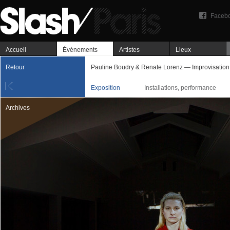
Faceb
Accueil
Événements
Artistes
Lieux
Retour
Pauline Boudry & Renate Lorenz — Improvisation
Exposition
Installations, performance
Archives