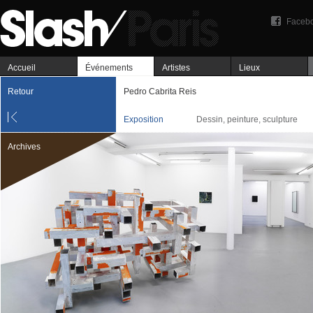
Faceb
Accueil
Événements
Artistes
Lieux
Retour
Pedro Cabrita Reis
Exposition
Dessin, peinture, sculpture
Archives