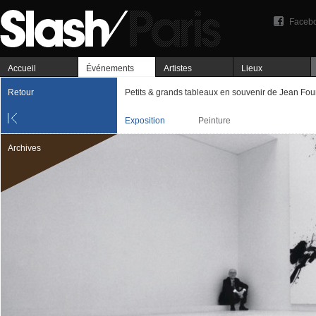
Faceb
Accueil
Événements
Artistes
Lieux
Retour
Petits & grands tableaux en souvenir de Jean Fou
Exposition
Peinture
Archives