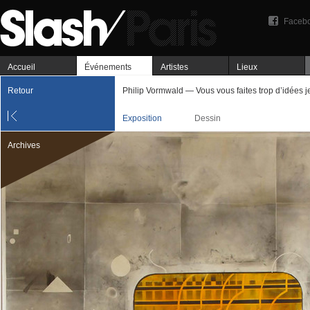
Faceb
Accueil
Événements
Artistes
Lieux
Retour
Philip Vormwald — Vous vous faites trop d’idées je 
Exposition
Dessin
Archives