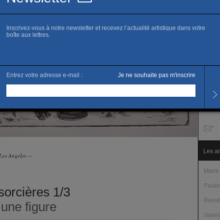
Site of
M
Horai
Les lu
de 14
Les m
Les s
Duran
scolai
vendr
Tarifs
Accès 
Les ar
, Los Angeles —
Marie
Pauli
sorcières 1/3
Renat
une figure
Vanes