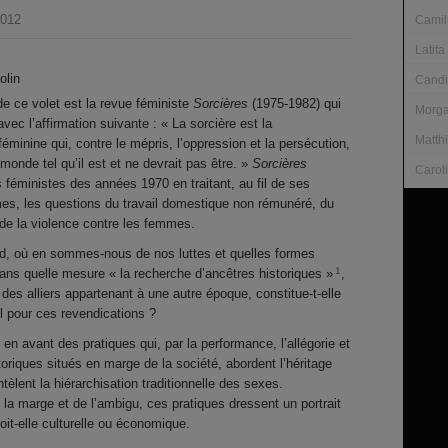
2012
Camil
Latifa
olin
Candi
de ce volet est la revue féministe
Sorcières
(1975-1982) qui
Morga
vec l’affirmation suivante : « La sorcière est la
Matth
 féminine qui, contre le mépris, l’oppression et la persécution,
monde tel qu’il est et ne devrait pas être. »
Sorcières
Carol
ministes des années 1970 en traitant, au fil de ses
mes, les questions du travail domestique non rémunéré, du
 de la violence contre les femmes.
rd, où en sommes-nous de nos luttes et quelles formes
1
Dans quelle mesure « la recherche d’ancêtres historiques »
,
à des alliers appartenant à une autre époque, constitue-t-elle
l pour ces revendications ?
en avant des pratiques qui, par la performance, l’allégorie et
toriques situés en marge de la société, abordent l’héritage
èlent la hiérarchisation traditionnelle des sexes.
la marge et de l’ambigu, ces pratiques dressent un portrait
oit-elle culturelle ou économique.