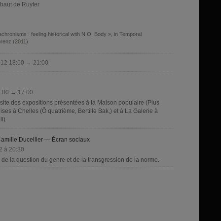
ibaut de Ruyter
chronisms : feeling historical with N.O. Body », in Temporal
renz (2011).
012 18:00 → 21:00
1:00 → 17:00
isite des expositions présentées à la Maison populaire (Plus
ises à Chelles (Ô quatrième, Bertille Bak,) et à La Galerie à
l).
 Camille Ducellier — Écran sociaux
2 à 20:30
 de la question du genre et de la transgression de la norme.