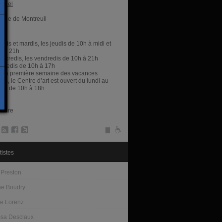
ficiel
airie de Montreuil
res
ndis et mardis, les jeudis de 10h à midi et
h à 21h
ercredis, les vendredis de 10h à 21h
amedis de 10h à 17h
t la première semaine des vacances
res, le Centre d’art est ouvert du lundi au
edi de 10h à 18h
libre
tistes
 Preston
ne Boudry
e Lorenz
sa Desclaux