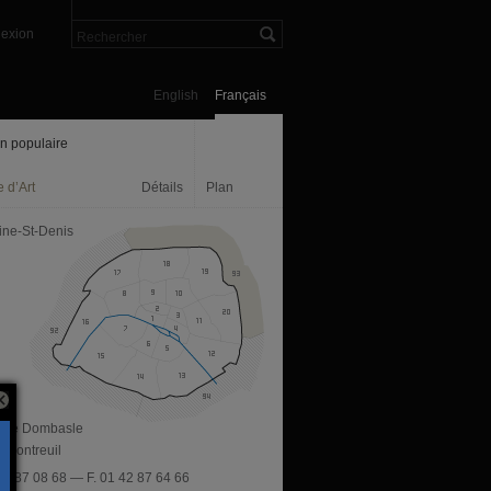
exion
English
Français
n populaire
 d’Art
Détails
Plan
ine-St-Denis
, rue Dombasle
 Montreuil
 42 87 08 68 — F. 01 42 87 64 66