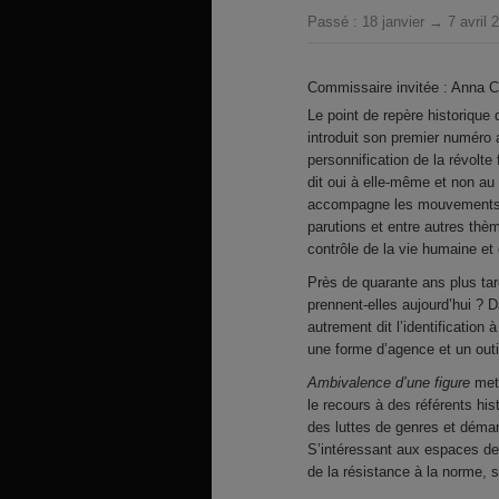
Passé :
18 janvier → 7 avril 
Commissaire invitée : Anna C
Le point de repère historique 
introduit son premier numéro a
personnification de la révolte
dit oui à elle-même et non au 
accompagne les mouvements fé
parutions et entre autres thè
contrôle de la vie humaine et
Près de quarante ans plus ta
prennent-elles aujourd’hui ? 
autrement dit l’identification 
une forme d’agence et un outi
Ambivalence d’une figure
met 
le recours à des référents his
des luttes de genres et démant
S’intéressant aux espaces de 
de la résistance à la norme, s