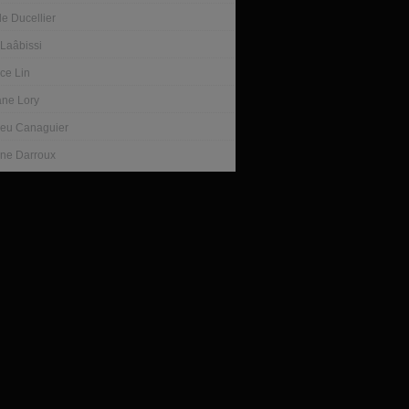
le Ducellier
 Laâbissi
ce Lin
ne Lory
ieu Canaguier
ine Darroux