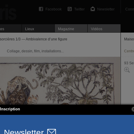
Facebook
Twitter
Newsletter
Conn
tes
Lieux
Magazine
Vidéos
sorcières 1/3 — Ambivalence d’une figure
Maiso
Collage, dessin, film, installations...
Centre
93 Se
Inscription
9 bis
93100
T. 01