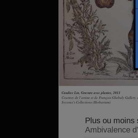
Candice Lin, Gravure avec plantes, 2011
Courtesy de l’artiste et de François Ghebaly Gallery
Sycorax’s Collections (Herbarium)
Plus ou moins 
Ambivalence d’