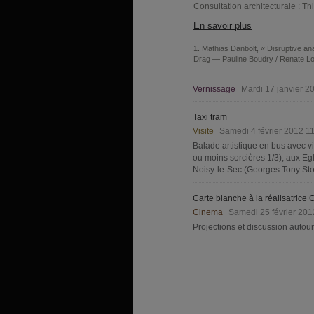
Consultation architecturale : Th
En savoir plus
1
Mathias Danbolt, « Disruptive ana
Drag — Pauline Boudry / Renate Lo
Vernissage
Mardi 17 janvier 2
Taxi tram
Visite
Samedi 4 février 2012 1
Balade artistique en bus avec v
ou moins sorcières 1/3), aux Egl
Noisy-le-Sec (Georges Tony Stol
Carte blanche à la réalisatrice
Cinema
Samedi 25 février 201
Projections et discussion autour