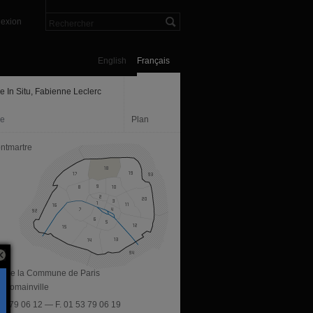
exion
English
Français
e In Situ, Fabienne Leclerc
ie
Plan
ntmartre
ue de la Commune de Paris
 Romainville
 53 79 06 12 — F. 01 53 79 06 19