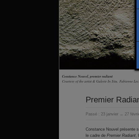
Constance Nouvel, premier radiant
Courtesy of the artist & Galerie In Situ, Fabienne Lecl
Premier Radia
Passé :
23 janvier → 27 févri
Constance Nouvel présente sa 
le cadre de
Premier Radiant
,