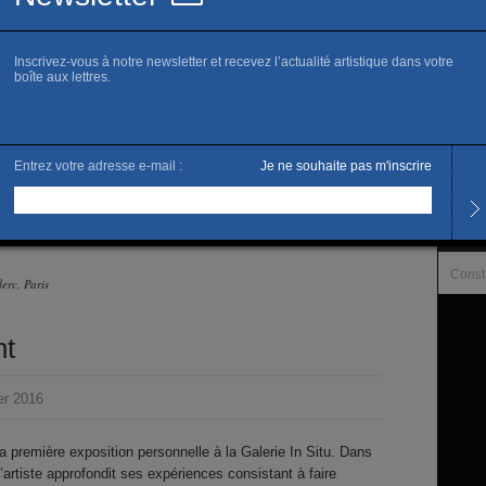
www.in
L
Horai
Du je
L’artis
Const
erc, Paris
nt
er 2016
première exposition personnelle à la Galerie In Situ. Dans
 l’artiste approfondit ses expériences consistant à faire