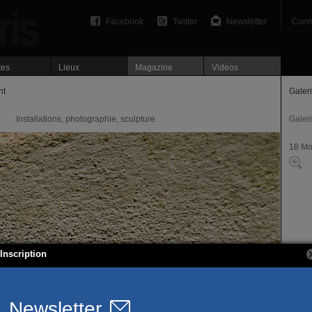
Facebook
Twitter
Newsletter
Conn
tes
Lieux
Magazine
Vidéos
nt
Galeri
Installations, photographie, sculpture
Galer
18 Mo
Inscription
43, r
93230
T. 01