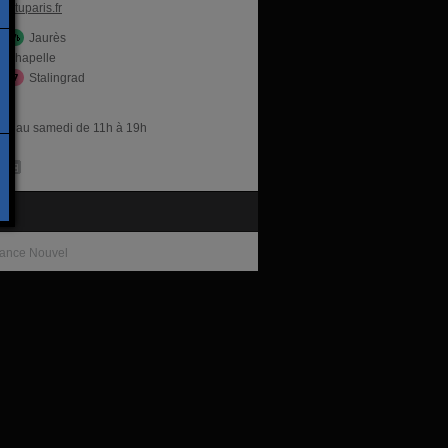
situparis.fr
Jaurès
a Chapelle
Stalingrad
res
udi au samedi de 11h à 19h
te
ance Nouvel