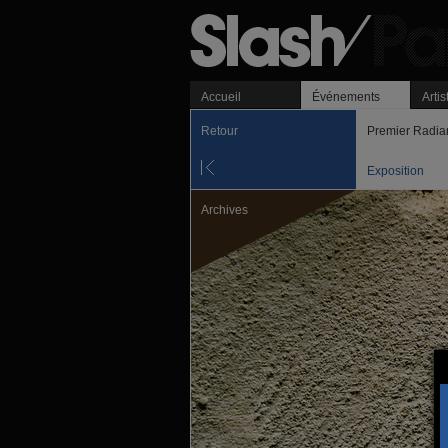
Accueil
Événements
Artis
Retour
Premier Radia
Exposition
Archives