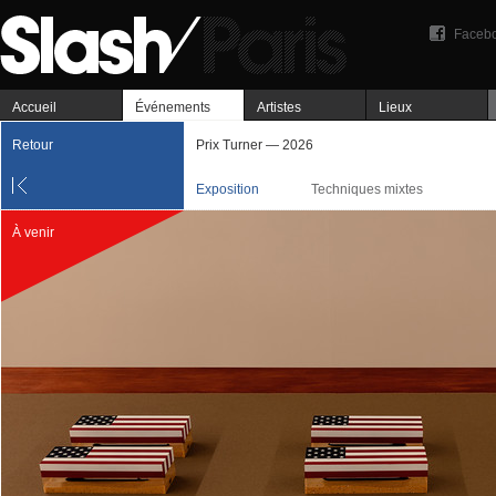
Faceb
Accueil
Événements
Artistes
Lieux
Retour
Prix Turner — 2026
Exposition
Techniques mixtes
À venir