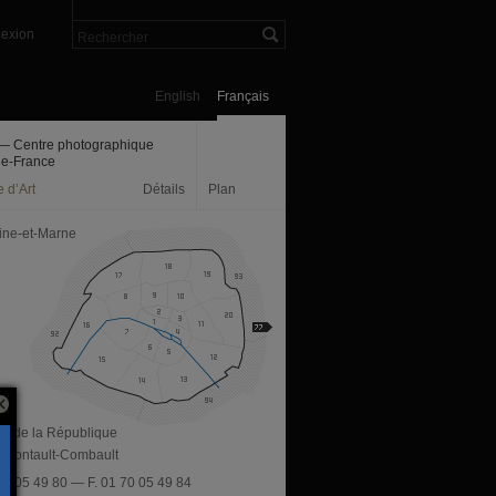
exion
English
Français
— Centre photographique
-de-France
 d’Art
Détails
Plan
ine-et-Marne
av. de la République
 Pontault-Combault
 70 05 49 80 — F. 01 70 05 49 84