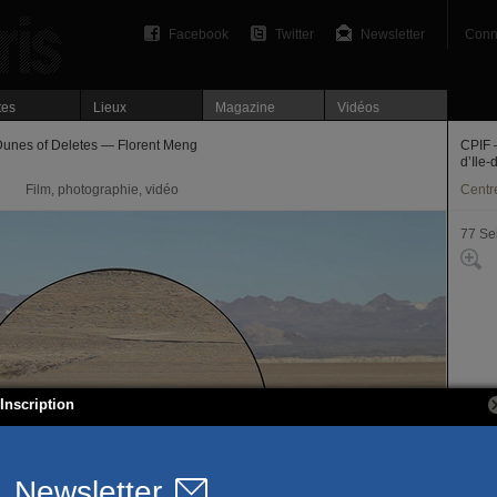
Facebook
Twitter
Newsletter
Conn
tes
Lieux
Magazine
Vidéos
Dunes of Deletes — Florent Meng
CPIF 
d’Ile
Film, photographie, vidéo
Centre
77 Se
Inscription
107, 
77340
T. 01