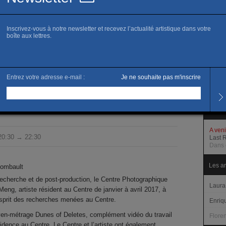
www.c
Horai
Du me
Samed
Et su
Tarifs
Accès 
Dunes of Deletes
Progr
A ven
 20:30 → 22:30
Last 
Dans 
Les ar
Combault
 recherche et de post-production, le Centre Photographique
Laura
 Meng, artiste résident au Centre de janvier à avril 2017, à
’esprit des recherches menées au Centre.
Enriq
en-métrage Dunes of Deletes, complément vidéo du travail
Flore
dence au Centre. Le Centre et l’artiste ont également