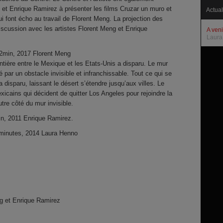
 et Enrique Ramirez à présenter les films Cruzar un muro et
Actual
ui font écho au travail de Florent Meng. La projection des
discussion avec les artistes Florent Meng et Enrique
A ven
Laura
42min, 2017 Florent Meng
ntière entre le Mexique et les Etats-Unis a disparu. Le mur
é par un obstacle invisible et infranchissable. Tout ce qui se
 a disparu, laissant le désert s’étendre jusqu’aux villes. Le
exicains qui décident de quitter Los Angeles pour rejoindre la
utre côté du mur invisible.
n, 2011 Enrique Ramirez.
 minutes, 2014 Laura Henno
ng et Enrique Ramirez