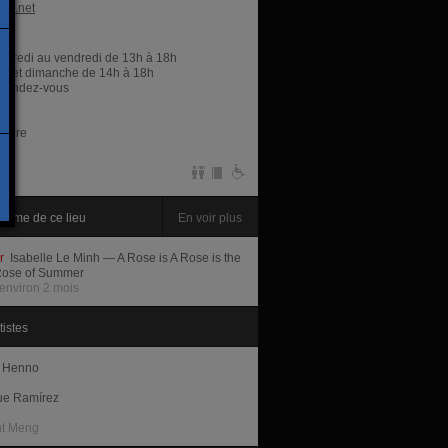
pif.net
res
rcredi au vendredi de 13h à 18h
i et dimanche de 14h à 18h
r rendez-vous
libre
amme de ce lieu
En voir plus
ir
Isabelle Le Minh — A Rose is A Rose is the
Rose of Summer
environ 2 mois
tistes
 Henno
ue Ramírez
nt Meng