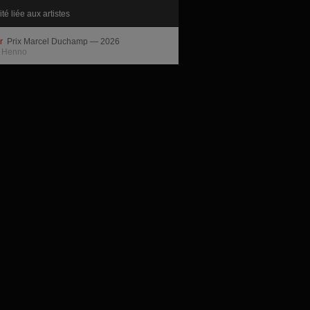
ité liée aux artistes
ir
Prix Marcel Duchamp — 2026
 Henno