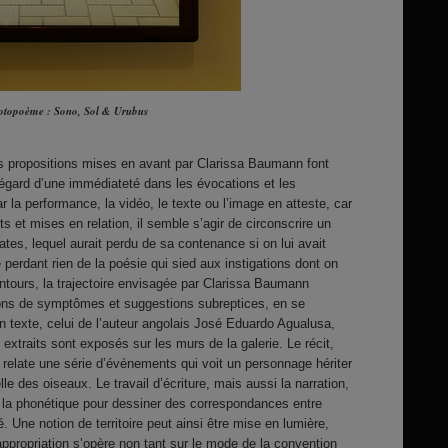
rotopoème : Sono, Sol & Urubus
s propositions mises en avant par Clarissa Baumann font
l’égard d’une immédiateté dans les évocations et les
r la performance, la vidéo, le texte ou l’image en atteste, car
 et mises en relation, il semble s’agir de circonscrire un
tes, lequel aurait perdu de sa contenance si on lui avait
perdant rien de la poésie qui sied aux instigations dont on
ontours, la trajectoire envisagée par Clarissa Baumann
ons de symptômes et suggestions subreptices, en se
un texte, celui de l’auteur angolais José Eduardo Agualusa,
 extraits sont exposés sur les murs de la galerie. Le récit,
on, relate une série d’événements qui voit un personnage hériter
e des oiseaux. Le travail d’écriture, mais aussi la narration,
 la phonétique pour dessiner des correspondances entre
é. Une notion de territoire peut ainsi être mise en lumière,
appropriation s’opère non tant sur le mode de la convention