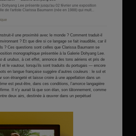
e Dohyang Lee présente jusqu'au 02 février une exposition
le de l'artiste Clarissa Baumann (née en 1988) qui mult...
ique
nstruit-il une proximité avec le monde ? Comment traduit-il
ironnant ? Et que dire si ce langage se fait inaudible, car il
ls ? Ces questions sont celles que Clarissa Baumann se
position monographique présentée à la Galerie Dohyang Lee.
no & urubus
, à cet effet, annonce des tons aériens et pris de
l et le vautour, lorsqu’ils sont traduits du portugais — encore
ots en langue française suggère d’autres couleurs : le sol et
r son étrangeté et laisse croire à une appellation dans un
oème
est peut-être, dans ces conditions, l’amorce langagière
onfirme. Il n’y aurait là que son élan, son tâtonnement, comme
ntre deux airs, destinée à œuvrer dans un perpétuel