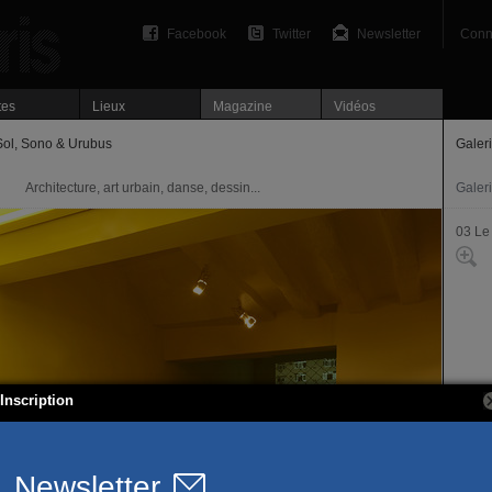
Facebook
Twitter
Newsletter
Conn
tes
Lieux
Magazine
Vidéos
Sol, Sono & Urubus
Galer
Architecture, art urbain, danse, dessin...
Galer
03 Le
Inscription
73-75
75003
T. 01