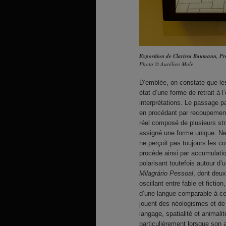
Exposition de Clarissa Baumann, P
Photo © Aurélien Mole
D’emblée, on constate que le
état d’une forme de retrait à 
interprétations. Le passage pa
en procédant par recoupements
réel composé de plusieurs stra
assigné une forme unique. Ne 
ne perçoit pas toujours les c
procède ainsi par accumulati
polarisant toutefois autour d’
Milagrário Pessoal
, dont deux
oscillant entre fable et ficti
d’une langue comparable à cell
jouent des néologismes et de
langage, spatialité et animalit
particulièrement lorsque son 