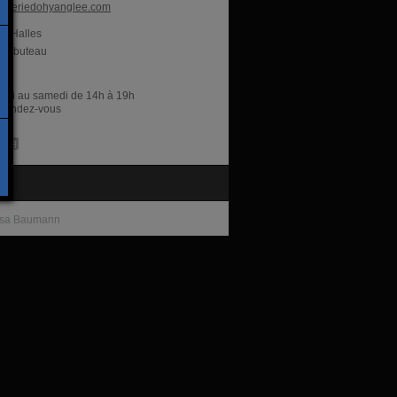
aleriedohyanglee.com
es Halles
ambuteau
res
rdi au samedi de 14h à 19h
r rendez-vous
te
ssa Baumann