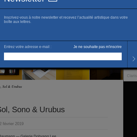
www.g
L
R
Horai
Du ma
Et su
L’artis
Clari
o, Sol & Urubus
Sol, Sono & Urubus
 février 2019
 Baumann — Galerie Dohyang Lee