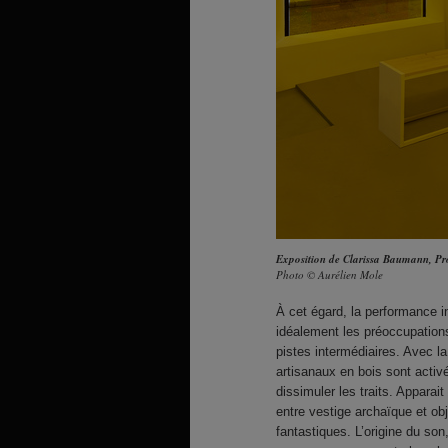
Exposition de Clarissa Baumann, P
Photo © Aurélien Mole
À cet égard, la performance i
idéalement les préoccupation
pistes intermédiaires. Avec 
artisanaux en bois sont activ
dissimuler les traits. Appara
entre vestige archaïque et ob
fantastiques. L’origine du son