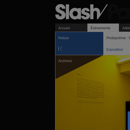
Accueil
Événements
Artis
Retour
Protopoème : 
Exposition
Archives