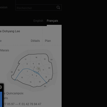
exion
English
Français
ie Dohyang Lee
ie
Détails
Plan
 Marais
, rue Quincampoix
 Paris
 42 77 05 97 — F. 01 42 76 94 47