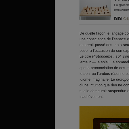
La galeri
personnel
Crit
De quelle façon le langage co
une conscience de l’espace env
se serait passé des mots seu
pose, à l’occasion de son ex
Le titre
Protopoème : sol, so
lenteur — le soleil, le sommei
que la prononciation de ces m
le son, où l’urubus résonne pa
idiome imaginaire. Le
protop
d’une intuition que rien ne c
si elle demeurait suspendue e
inachèvement.