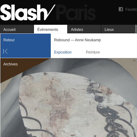
Faceb
Accueil
Événements
Artistes
Lieux
Retour
Rebound — Anne Neukamp
Exposition
Peinture
Archives