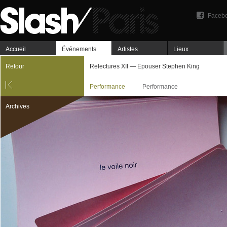
Faceb
Accueil
Événements
Artistes
Lieux
Retour
Relectures XII — Épouser Stephen King
Performance
Performance
Archives