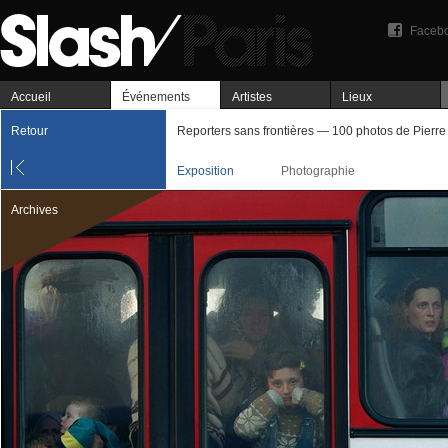
Faceb
Accueil
Événements
Artistes
Lieux
Retour
Reporters sans frontières — 100 photos de Pierre
Exposition
Photographie
Archives