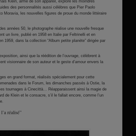
mais Klein, armé de son appareil, explore les moindres
guides des personnalités aussi célèbres que Pier Paolo
to Moravia, les nouvelles figures de proue du monde littéraire
des années 50, le photographe réalise une nouvelle fresque
 un livre, publié en 1958 en Italie par Feltrinelli et en
n 1959, dans la collection “Album petite planète” dirigée par
xposition, ainsi que la réédition de l’ouvrage, célèbrent à
ent visionnaire de son auteur et le geste d’amour envers la
ages en grand format, réalisés spécialement pour cette
promenades dans le Forum, les dimanches passés à Ostie, la
 les tournages à Cinecittà… Réapparaissent ainsi la magie de
rd de Klein et le consacre, s’il le fallait encore, comme l’un
e.
l’a réalisé”