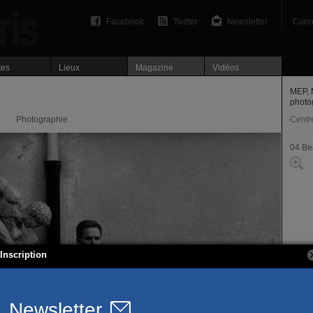
Facebook
Twitter
Newsletter
Conn
tes
Lieux
Magazine
Vidéos
MEP, 
photo
Photographie
Centre
04 Be
Inscription
5-7, r
75004
T. 01