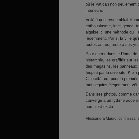
où le Vatican non seulement d
intérieure.
Voilà à quoi ressemblait Rom
enthousiasme, intelligence, t
aiguise ici une méthode qu’i
récemment, Paris, la ville qu’
toutes autres, reste à ses ye
Pour entrer dans le Rome de Kl
hiérarchie, les graffitis sur l
des magasins, les panneaux p
Inspiré par la diversité, Klei
Cinecittà, ou, pour la premièr
mannequins élégamment vêtu
Dans ses photos, comme dans l
converge à un rythme accéléré
rien n’est exclu.
Alessandra Mauro, commissaire 