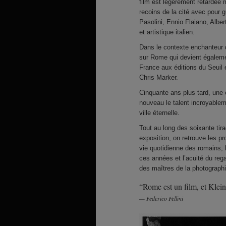
film est légèrement retardée 
recoins de la cité avec pour 
Pasolini, Ennio Flaiano, Alber
et artistique italien.
Dans le contexte enchanteur 
sur Rome qui devient également
France aux éditions du Seuil e
Chris Marker.
Cinquante ans plus tard, une e
nouveau le talent incroyablem
ville éternelle.
Tout au long des soixante tir
exposition, on retrouve les 
vie quotidienne des romains,
ces années et l’acuité du rega
des maîtres de la photographi
“Rome est un film, et Klein 
Federico Fellini