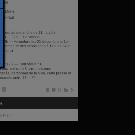
ficiel
ont Marie
aint-Paul
res
rcredi au dimanche de 11h à 20h
 11h — 22h — Le samedi
 20h — Fermeture les 25 décembre et 1er
r (fermeture des expositions à 17h les 24 et
cembre)
tarif 12 € — Tarif réduit 7 €
it aux moins de 8 ans, personne
apée, personnel de la Ville, carte presse et
rcredis entre 17 et 20h
te
m Klein