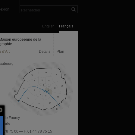
exion
English
Français
Maison européenne de la
graphie
 d’Art
Détails
Plan
aubourg
ue de Fourcy
 Paris
 44 78 75 00 — F. 01 44 78 75 15