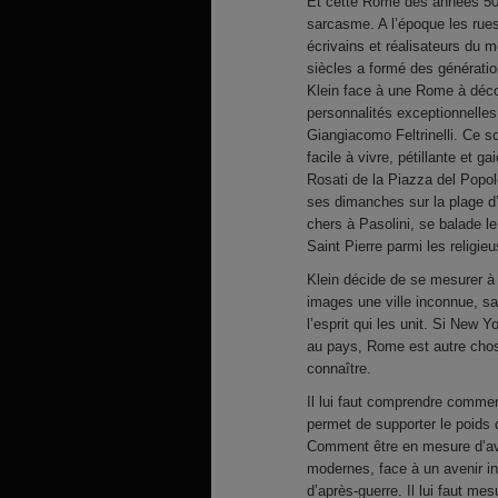
Et cette Rome des années 50, 
sarcasme. A l’époque les rues é
écrivains et réalisateurs du m
siècles a formé des génératio
Klein face à une Rome à déco
personnalités exceptionnelles
Giangiacomo Feltrinelli. Ce so
facile à vivre, pétillante et g
Rosati de la Piazza del Popol
ses dimanches sur la plage d
chers à Pasolini, se balade l
Saint Pierre parmi les religie
Klein décide de se mesurer à 
images une ville inconnue, sa
l’esprit qui les unit. Si New Y
au pays, Rome est autre chose
connaître.
Il lui faut comprendre comment
permet de supporter le poids 
Comment être en mesure d’ava
modernes, face à un avenir in
d’après-guerre. Il lui faut mes