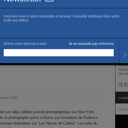
Site of
P
S
Horai
Du me
Jeudi
10h —
janvie
31 dé
Tarifs
Plein 
Gratu
handic
les me
anvier 2012
L’artis
Willia
 de son déjà célèbre journal photographique sur New York,
ste et photographe arrive à Rome sur l’invitation de Federico
sistant réalisateur sur “Les Noces de Cabiria”. La sortie du