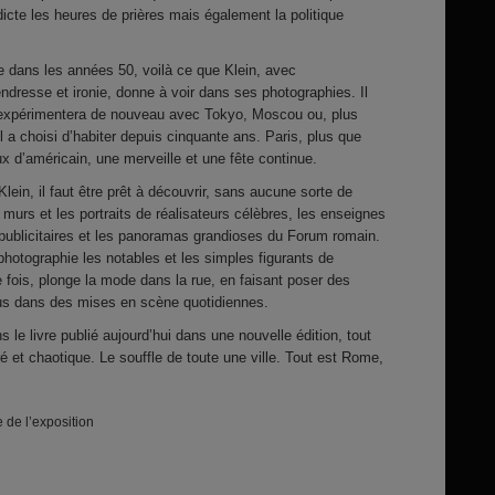
icte les heures de prières mais également la politique
e dans les années 50, voilà ce que Klein, avec
endresse et ironie, donne à voir dans ses photographies. Il
l expérimentera de nouveau avec Tokyo, Moscou ou, plus
il a choisi d’habiter depuis cinquante ans. Paris, plus que
ux d’américain, une merveille et une fête continue.
ein, il faut être prêt à découvrir, sans aucune sorte de
es murs et les portraits de réalisateurs célèbres, les enseignes
ublicitaires et les panoramas grandioses du Forum romain.
n photographie les notables et les simples figurants de
e fois, plonge la mode dans la rue, en faisant poser des
s dans des mises en scène quotidiennes.
e livre publié aujourd’hui dans une nouvelle édition, tout
 et chaotique. Le souffle de toute une ville. Tout est Rome,
de l’exposition