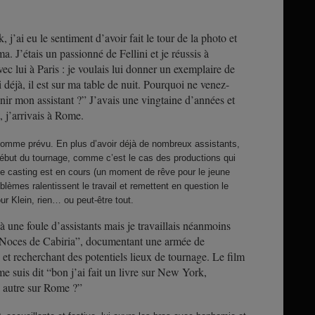
 j’ai eu le sentiment d’avoir fait le tour de la photo et
a. J’étais un passionné de Fellini et je réussis à
ec lui à Paris : je voulais lui donner un exemplaire de
ai déjà, il est sur ma table de nuit. Pourquoi ne venez-
ir mon assistant ?” J’avais une vingtaine d’années et
 j’arrivais à Rome.
comme prévu. En plus d’avoir déjà de nombreux assistants,
e début du tournage, comme c’est le cas des productions qui
 casting est en cours (un moment de rêve pour le jeune
blèmes ralentissent le travail et remettent en question le
pour Klein, rien… ou peut-être tout.
à une foule d’assistants mais je travaillais néanmoins
s “Noces de Cabiria”, documentant une armée de
 et recherchant des potentiels lieux de tournage. Le film
me suis dit “bon j’ai fait un livre sur New York,
n autre sur Rome ?”