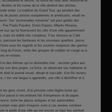
accueillante et festive, lui ouvre les bras avec bonhomie et
troites et les ruines de la ville abritent des artistes,
onde entier. La tradition du Grand Tour, qui pendant des
ns de jeunes artistes européennes et américains, renaît en
uvrir. Ses “promenades romaines” ont pour guides des
 : Pier Paolo Pasolini, Ennio Flaiano, Alberto Moravia,
nt eux qui lui fournissent les clés d’une ville apparemment
aie, mais en réalité très complexe. Il les retrouve au Café
o, parcoure les banlieues et les nouveaux quartiers, passe
’Ostie sous les regards et les sourires moqueurs des gamins
e long du Forum, entre des groupes de soldats en congé ou à
uses en extase.
l’un des thèmes qui lui deviendra cher : raconter grâce aux
isir son âme propre, sa force, en observant ses habitants et
ork était le journal visuel, abrupt et saccadé, d’un fils revenu
, c’est une langue à apprendre, une ville à déchiffrer et à
 les gens vivent, d’où provient cette légère ironie qui
d’un passé si encombrant fait d’empereurs et de papes.
ncer, entre les places antiques et les automobiles
certain mais plein d’espoirs suite à ces années sombres
urer le poids d’une ville qui est encore un haut lieu spirituel