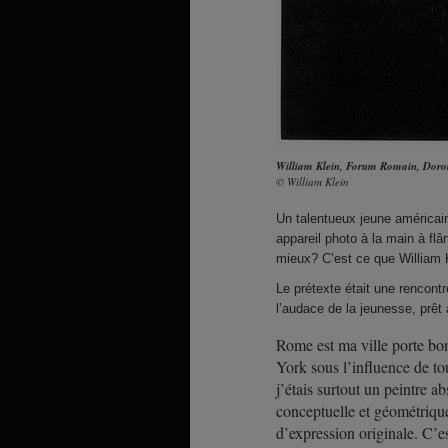
William Klein,
Forum Romain, Dorot
© William Klein
Un talentueux jeune américain
appareil photo à la main à fl
mieux? C’est ce que William K
Le prétexte était une rencontr
l’audace de la jeunesse, prê
Rome est ma ville porte bo
York sous l’influence de to
j’étais surtout un peintre abs
conceptuelle et géométriqu
d’expression originale. C’e