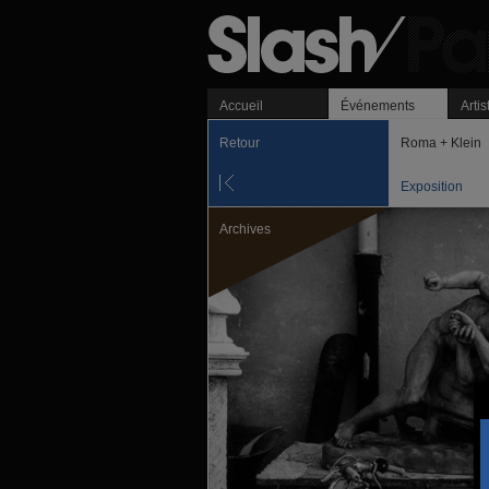
Accueil
Événements
Artis
Retour
Roma + Klein
Exposition
Archives