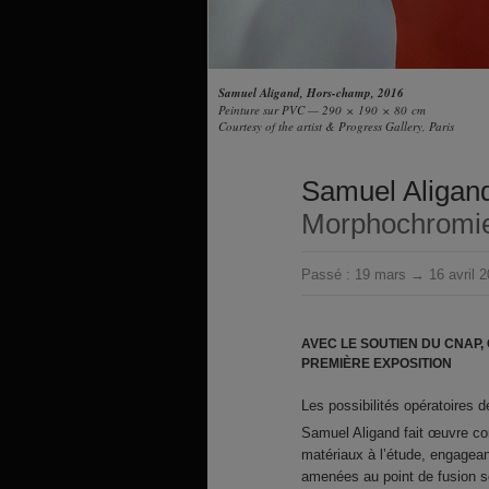
Samuel Aligand, Hors-champ, 2016
Peinture sur PVC — 290 × 190 × 80 cm
Courtesy of the artist & Progress Gallery, Paris
Samuel Aligan
Morphochromi
Passé :
19 mars → 16 avril 
AVEC LE SOUTIEN DU CNAP,
PREMIÈRE EXPOSITION
Les possibilités opératoires d
Samuel Aligand fait œuvre com
matériaux à l’étude, engagean
amenées au point de fusion 