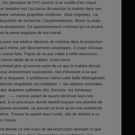
ue, les panneaux de
soumis à un souffle d’air chaud
PVC
ue tentative est l’occasion de pousser la matière dans ses
tenir certaines propriétés extrêmes. Voire inopinées, car
dispositifs de recherche, l’expérimentation. Moins la visée
’une prospection. Ce questionnement continuel qui se produit,
nt la pierre angulaire de son travail.
te pour une relative absence de maîtrise dans la production
 qu’il mène, par tâtonnements empiriques, à coups d’essais
n savoir-faire. Façon de ne pas céder à cette obsession,
 « forme
idéale
de la matière, d’une forme
herait plus qu’aucune autre de ce que la matière devrait
essus éminemment exploratoire, rien d’étonnant à ce que
t si disparate. Il ambitionne même cette belle hétérogénéité.
aitement singulières se multiplient — les sphères minimales
s des draperies pailletées des
Secoués
, les lambeaux
mps
… —, comme autant de taxons déclinant leurs lots
and, à un processus donné répond toujours une pluralité de
mais esseulée, ne pouvait se livrer qu’en une multiplicité
ême. Trouver la variété dans l’unité, afin de résister à un
es choses.
and dénote ce réel souci de déconstruction animant ce que