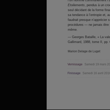
l’on nomme communément l’ant
Etoilements
, pendus à un cro
seul décidant de la forme fina
sa tendance à l’entropie et, au
faudrait presque n’apprécier 
procédures — ne jamais être l’a
même.
Georges Bataille, « La va
Gallimard, 1988, tome II, pp. 
Marion Delage de Luget
Vernissage
Samedi 19 mars 2
Finissage
Samedi 16 avril 201