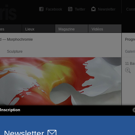
Facebook
Twitter
Newsletter
Conn
tes
Lieux
Magazine
Vidéos
nd — Morphochromie
Progr
Sculpture
Galer
11 Bas
Inscription
4, bi
75011
T. 01