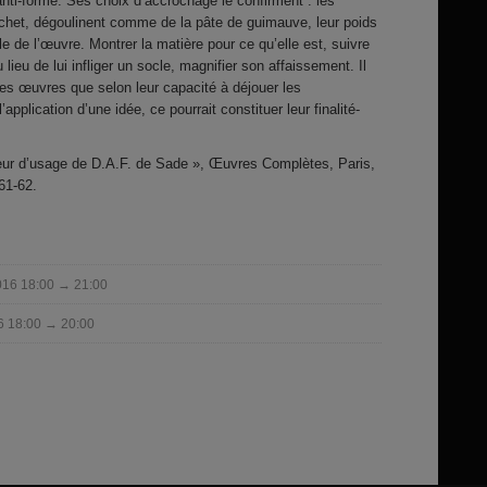
i-forme. Ses choix d’accrochage le confirment : les
chet, dégoulinent comme de la pâte de guimauve, leur poids
le de l’œuvre. Montrer la matière pour ce qu’elle est, suivre
 lieu de lui infliger un socle, magnifier son affaissement. Il
ses œuvres que selon leur capacité à déjouer les
pplication d’une idée, ce pourrait constituer leur finalité-
leur d’usage de D.A.F. de Sade », Œuvres Complètes, Paris,
61-62.
016 18:00 → 21:00
6 18:00 → 20:00