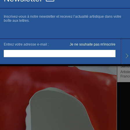
www.p
P
Horai
Du me
Et su
L’artis
Samue
Artist
Franc