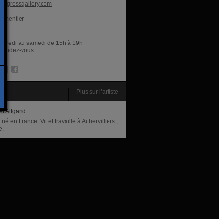
rogressgallery.com
armentier
res
rcredi au samedi de 15h à 19h
r rendez-vous
te
Plus sur l’artiste
l Aligand
e né en France. Vit et travaille à Aubervilliers ,
e.