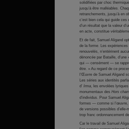
solidifiées par choc thermiq
jusqu’à être malléables. Chaq
retranchements, jusqu’à en ob
c’est bien cela qui guide ces 
d’un résultat que la valeur d
en acte, constitue véritableme
Et de fait, Samuel Aligand op
de la forme. Les expériences
renouvelés, n’entérinent aucu
dénoncée par Bataille, d’une
qui — censément — se rapproc
être. » Au regard de ce proc
l’Œuvre de Samuel Aligand soi
Les séries aux identités parf
d’
Irma
, les envolées lyrique
monumentaux des
Hors cha
d’individus. Pour Samuel Alig
formes — comme si l’œuvre, ja
de versions possibles d’elle-m
trop franc ordonnancement d
Car le travail de Samuel Alig