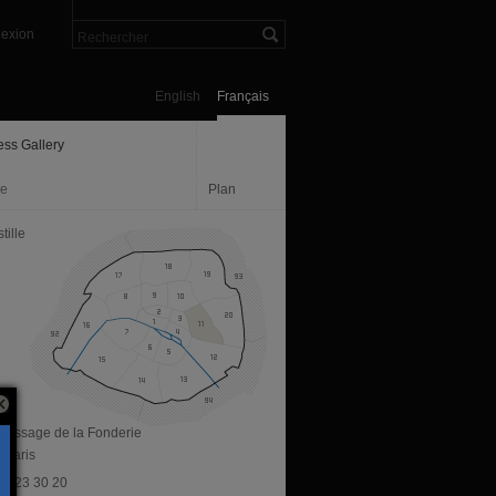
exion
English
Français
ess Gallery
ie
Plan
tille
s passage de la Fonderie
 Paris
 70 23 30 20