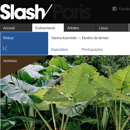
Faceb
Accueil
Événements
Artistes
Lieux
Retour
Sanna Kannisto — Etudes de terrain
Exposition
Photographie
Archives