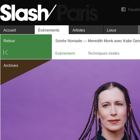
Faceb
Accueil
Événements
Artistes
Lieux
Retour
Soirée Nomade — Meredith Monk avec Katie Geis
Evénement
Techniques mixtes
Archives