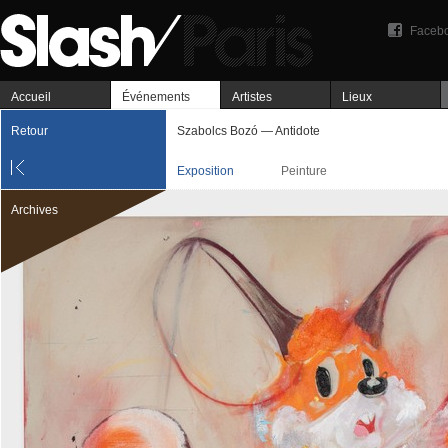
Faceb
Accueil
Événements
Artistes
Lieux
Retour
Szabolcs Bozó — Antidote
Exposition
Peinture
Archives