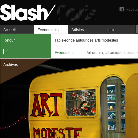
Faceb
Accueil
Événements
Artistes
Lieux
Retour
Table-ronde autour des arts modestes
Evénement
Art urbain, céramique, dessin, e
Archives