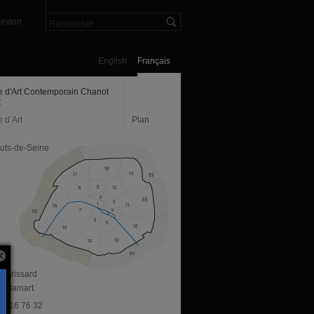
exion
English
Français
e d'Art Contemporain Chanot
C
 d’Art
Plan
uts-de-Seine
e Brissard
 Clamart
 71 16 76 32