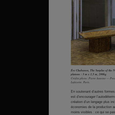
Ève Chabanon, The Surplus of the Non
plateau : 3 m x 1,5 m, 200kg
Crédits photo: Pierre Antoine — Prod
Lafayette, Paris.
En soutenant d’autres formes 
est d’encourager l’autodéter
création d’un langage plus inc
économies de la production a
moins visibles : ce qui se pas