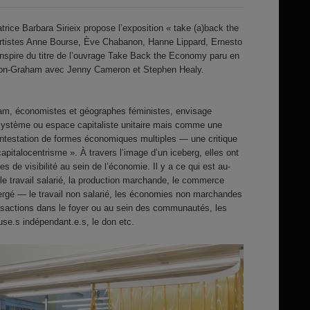
ratrice Barbara Sirieix propose l’exposition « take (a)back the
rtistes Anne Bourse, Ève Chabanon, Hanne Lippard, Ernesto
inspire du titre de l’ouvrage Take Back the Economy paru en
son-Graham avec Jenny Cameron et Stephen Healy.
am, économistes et géographes féministes, envisage
ystème ou espace capitaliste unitaire mais comme une
ontestation de formes économiques multiples — une critique
apitalocentrisme ». À travers l’image d’un iceberg, elles ont
es de visibilité au sein de l’économie. Il y a ce qui est au-
e travail salarié, la production marchande, le commerce
mergé — le travail non salarié, les économies non marchandes
nsactions dans le foyer ou au sein des communautés, les
euse.s indépendant.e.s, le don etc.