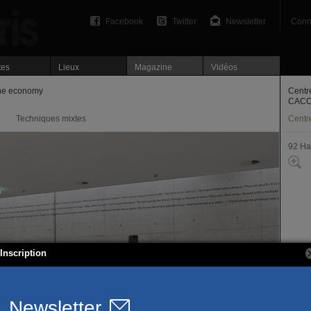
Facebook
Twitter
Newsletter
Conn
tes
Lieux
Magazine
Vidéos
the economy
Centr
CAC
Techniques mixtes
Centre
92 Ha
Inscription
33, ru
92140
T. 01