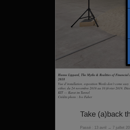
Hanne Lippard, The Myths & Realities of Financial
2018
Vue d’installation, exposition Words don’t come eas
either, du 24 novembre 2018 au 10 février 2019, Düss
KIT — Kunst im Tunnel
Crédits photo : Ivo Faber
Take (a)back 
Passé :
13 avril → 7 juillet 2