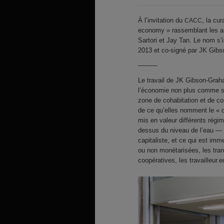
À l’invitation du
, la cu
CACC
economy » rassemblant les a
Sartori et Jay Tan. Le nom s’
2013 et co-signé par JK Gib
———
Le travail de JK Gibson-Grah
l’économie non plus comme s
zone de cohabitation et de c
de ce qu’elles nomment le « c
mis en valeur différents régim
dessus du niveau de l’eau — l
capitaliste, et ce qui est im
ou non monétarisées, les tra
coopératives, les travailleur.