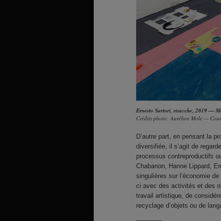
Ernesto Sartori, risacche, 2019 — Ma
Crédits photo: Aurélien Mole — Court
D’autre part, en pensant la p
diversifiée, il s’agit de rega
processus contreproductifs o
Chabanon, Hanne Lippard, Ern
singulières sur l’économie de l
ci avec des activités et des 
travail artistique, de considér
recyclage d’objets ou de lan
————