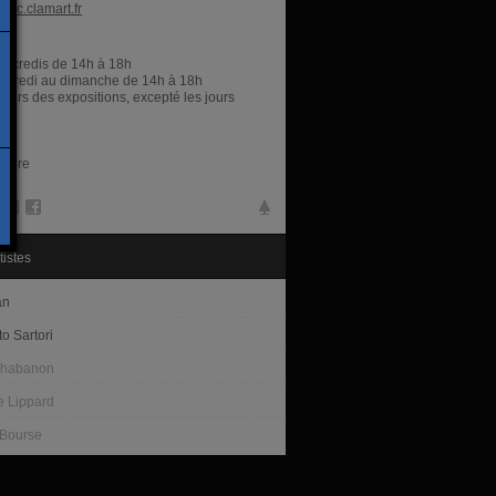
acc.clamart.fr
res
ercredis de 14h à 18h
ndredi au dimanche de 14h à 18h
 lors des expositions, excepté les jours
libre
tistes
an
o Sartori
Chabanon
 Lippard
Bourse