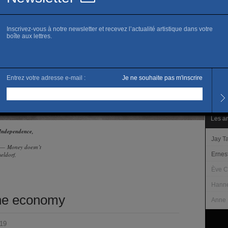
www.c
Horai
Les m
Du ve
Ouvert
fériés.
Tarifs
Accès 
Les ar
 Independence,
Jay T
y — Money doesn’t
eldorf,
Ernest
Ève 
Hanne
the economy
Anne 
019