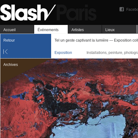
Faceb
Accueil
Événements
Artistes
Lieux
Retour
Tel un geste captivant la lumière — Exposition col
Exposition
Installations, peinture, photog
Archives