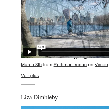
March 8th
from
Ruthmaclennan
on
Vimeo
Voir plus
———
Liza Dimbleby