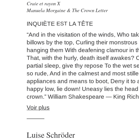
Craie et rayon X
Manuela Morgaine & The Crown Letter
INQUIÈTE
EST
LA TÊTE
“And in the visitation of the winds, Who tak
billows by the top, Curling their monstrou
hanging them With deafening clamour in th
That, with the hurly, death itself awakes? 
partial sleep, give thy repose To the wet s
so rude, And in the calmest and most stilles
appliances and means to boot, Deny it to
happy low, lie down! Uneasy lies the head
crown.” William Shakespeare — King Richa
Voir plus
———
Luise Schröder