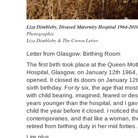
Liza Dimbleby
,
Disused Maternity Hospital 1964-201
Photographie
Liza Dimbleby & The Crown Letter
Letter from Glasgow: Birthing Room
The first birth took place at the Queen Mot
Hospital, Glasgow, on January 12th 1964, a
opened. It closed its doors on January 12th
sixth birthday. For-ty six, the age that m
with child bearing, imagined, feared or des
years younger than the hospital, and I gave
child the year before it closed. I noticed t
contemporaries, and that like a woman, th
retired from birthing duty in her mid fortie
Lire plus