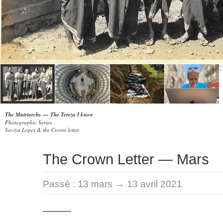
The Matriarchs — The Tereza I know
Photographic Series
Saviya Lopes & the Crown letter
The Crown Letter — Mars
Passé :
13 mars → 13 avril 2021
———