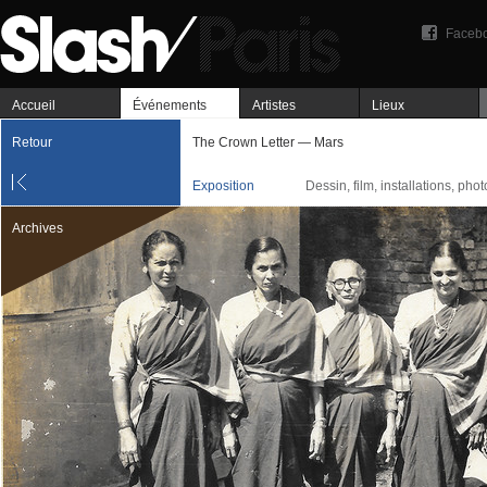
Faceb
Accueil
Événements
Artistes
Lieux
Retour
The Crown Letter — Mars
Exposition
Dessin, film, installations, phot
Archives