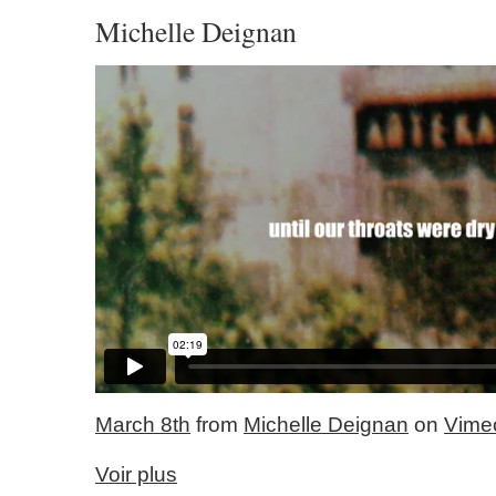
Michelle Deignan
March 8th
from
Michelle Deignan
on
Vime
Voir plus