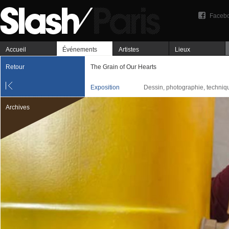
Faceb
Accueil
Événements
Artistes
Lieux
Retour
The Grain of Our Hearts
Exposition
Dessin, photographie, techniq
Archives