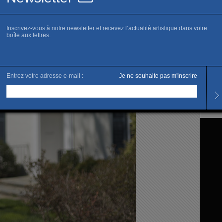
www.g
Horai
Sur r
L’artis
John 
Artist
Unis. 