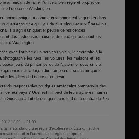
e américain de railler l’univers bien réglé et propret de
tielle huppée de Washington.
s autobiographique, a comme environnement le quartier dans
un quartier tout ce qu’il y a de plus singulier aux États-Unis.
tional, il s’agit d’un quartier peuplé de résidences
s et des fastueuses maisons de ceux qui occupent les
luence à Washington.
cé avec l’arrivée d’un nouveau voisin, le secrétaire à la
 photographié les rues, les voitures, les maisons et les
es beaux jours du printemps ou de l’automne, sous un ciel
otographies sur la façon dont on pourrait souhaiter que le
ntre les idées de beauté et de désir.
grands responsables politiques américains prennent-ils des
nir de leur pays ? Quel est l’impact de leurs sphères intimes
 John Gossage a fait de ces questions le thème central de
The
 2012 18:00 → 21:00
 la taille standard d’une règle d’écoliers aux États-Unis. Une
icain de railler l’univers bien réglé et propret de