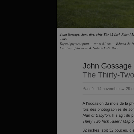
John Gossage, Sans-titre, série The 32 Inch Ruler /
2005
Digital pigment print — 94 × 61 cm — Edition de 1
Courtesy of the artist & Galerie LWS, Paris
John Gossage
The Thirty-Two
Passé :
14 novembre → 29 d
A l’occasion du mois de la ph
fois des photographies de Jo
Map of Babylon
. Il s’agit du 
Thirty Two Inch Ruler / Map 
32 inches, soit 32 pouces, c’e