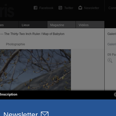
Facebook
Twitter
Newsletter
Conn
tes
Lieux
Magazine
Vidéos
— The Thirty-Two Inch Ruler / Map of Babylon
Galer
Photographie
Galer
09 Par
Inscription
26 rue
75009
T. 01