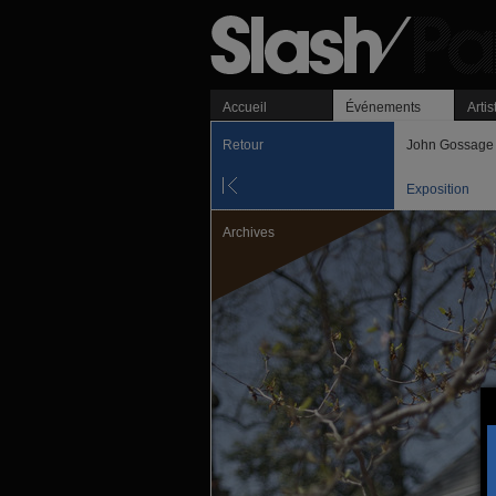
Accueil
Événements
Artis
Retour
John Gossage 
Exposition
Archives