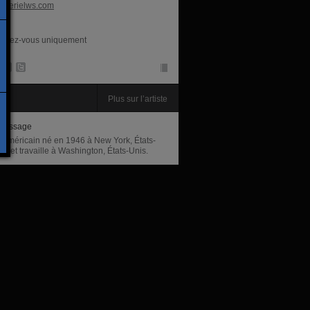
alerielws.com
res
endez-vous uniquement
te
Plus sur l’artiste
Gossage
e américain né en 1946 à New York, États-
Vit et travaille à Washington, États-Unis.