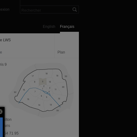
exion
English
Français
ie LWS
ie
Plan
is 9
 Milton
 Paris
 43 54 71 95