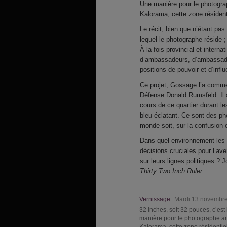
Une manière pour le photograph
Kalorama, cette zone résiden
Le récit, bien que n’étant pa
lequel le photographe réside ; 
À la fois provincial et interna
d’ambassadeurs, d’ambassade
positions de pouvoir et d’inf
Ce projet, Gossage l’a commen
Défense Donald Rumsfeld. Il a
cours de ce quartier durant l
bleu éclatant. Ce sont des ph
monde soit, sur la confusion e
Dans quel environnement les 
décisions cruciales pour l’ave
sur leurs lignes politiques ?
Thirty Two Inch Ruler
.
Vernissage
Mardi 13 novembre
32 inches, soit 32 pouces, c’est
manière pour le photographe amér