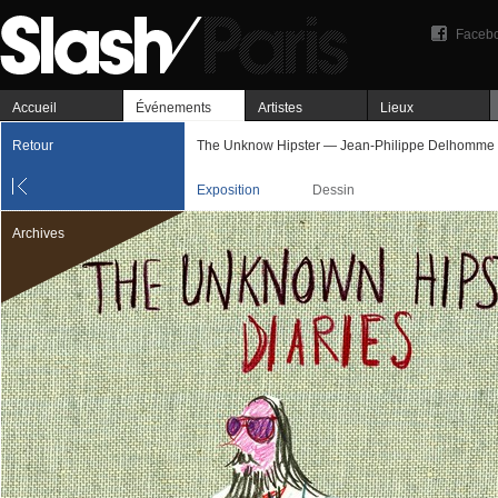
Faceb
Accueil
Événements
Artistes
Lieux
Retour
The Unknow Hipster — Jean-Philippe Delhomme
Exposition
Dessin
Archives