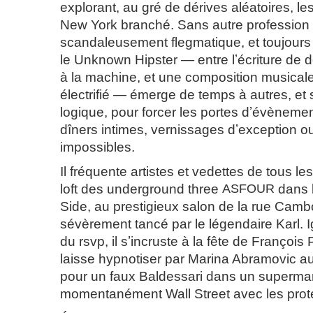
explorant, au gré de dérives aléatoires, 
New York branché. Sans autre profession 
scandaleusement flegmatique, et toujours 
le Unknown Hipster — entre lʼécriture de
à la machine, et une composition musical
électrifié — émerge de temps à autres, e
logique, pour forcer les portes dʼévènemen
dîners intimes, vernissages dʼexception ou
impossibles.
Il fréquente artistes et vedettes de tous le
loft des underground three
ASFOUR
dans 
Side, au prestigieux salon de la rue Cambon
sévèrement tancé par le légendaire Karl. I
du rsvp, il sʼincruste à la fête de François
laisse hypnotiser par Marina Abramovic a
pour un faux Baldessari dans un superma
momentanément Wall Street avec les prote