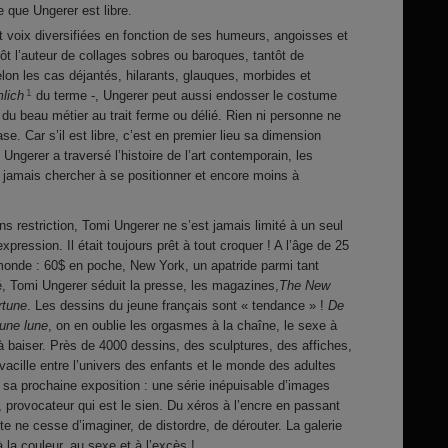
 que Ungerer est libre.
t voix diversifiées en fonction de ses humeurs, angoisses et
t l’auteur de collages sobres ou baroques, tantôt de
on les cas déjantés, hilarants, glauques, morbides et
1
lich
du terme -, Ungerer peut aussi endosser le costume
du beau métier au trait ferme ou délié. Rien ni personne ne
se. Car s’il est libre, c’est en premier lieu sa dimension
 Ungerer a traversé l’histoire de l’art contemporain, les
ns jamais chercher à se positionner et encore moins à
s restriction, Tomi Ungerer ne s’est jamais limité à un seul
ression. Il était toujours prêt à tout croquer ! A l’âge de 25
monde : 60$ en poche, New York, un apatride parmi tant
té, Tomi Ungerer séduit la presse, les magazines,
The New
rtune
. Les dessins du jeune français sont « tendance » !
De
’une lune
, on en oublie les orgasmes à la chaîne, le sexe à
à baiser. Près de 4000 dessins, des sculptures, des affiches,
cille entre l’univers des enfants et le monde des adultes
e sa prochaine exposition : une série inépuisable d’images
, provocateur qui est le sien. Du xéros à l’encre en passant
ste ne cesse d’imaginer, de distordre, de dérouter. La galerie
 la couleur, au sexe et à l’excès !