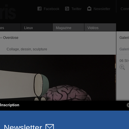
Facebook
Twitter
Newsletter
Conn
tes
Lieux
Magazine
Vidéos
 — Overdose
Galeri
Collage, dessin, sculpture
Galer
06 St
Inscription
33/36
75006
T. 01