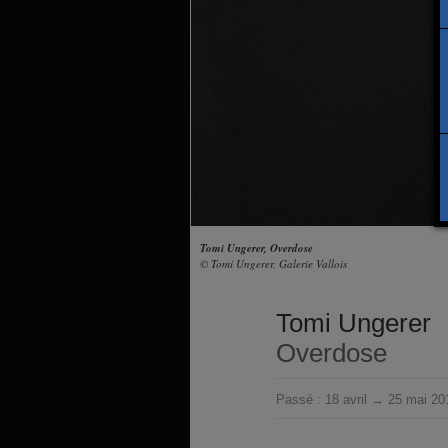
Tomi Ungerer, Overdose
© Tomi Ungerer, Galerie Vallois
Tomi Ungerer
Overdose
Passé :
18 avril → 25 mai 20