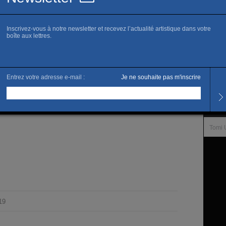
www.g
M
S
Horai
Tous 
L’artis
Tomi 
19