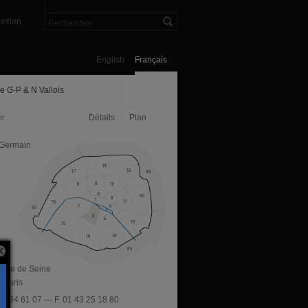
exion
English
Français
e G-P & N Vallois
ie
Détails
Plan
 Germain
, rue de Seine
 Paris
 46 34 61 07 — F. 01 43 25 18 80