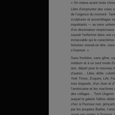
« On notera avant toute chose
Libre d’emprunter des voies e
de l’urgence du moment. Tantô
sculptures et assemblages sel
inquiétants — au sens
unheim
d’un dessinateur respectueux 
saurait l’enfermer dans une ca
inclassable qui le caractérise.
histoires oserait-on dire, sa
s’imposer. »
Sans frontière, sans gêne, san
médium et à un seul mode d’exp
ans, départ pour le nouveau 
d’autres… Libre, drôle, culot
York Times
,
Esquire
,
Life
,
Fo
trois brigands
, d’un
Jean et d
l’américaine et les machines 
des collages… Tomi Ungerer va
auquel la galerie Vallois dédi
choc à l’humour noir, grinçant
par les poupées Barbie, l’arti
ouvre ses portes à l’humour, à