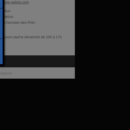
alerie-vallois.com
abillon
Odéon
aint-Germain-des-Prés
res
les jours sauf le dimanche de 10h à 17h
te
Ungerer