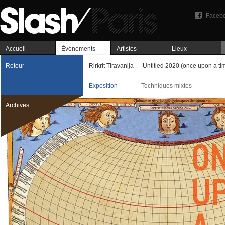
Faceb
Accueil
Événements
Artistes
Lieux
Retour
Rirkrit Tiravanija — Untitled 2020 (once upon a tim
Exposition
Techniques mixtes
Archives