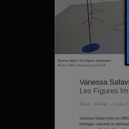
Vanessa Safavi, Les Figures Autonomes
Photo © Marc Domage pour le CCS
Vanessa Safav
Les Figures I
Passé :
3 février → 4 mars 2
Vanessa Safavi (née en 1980,
héritages culturels et artisti