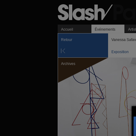
Accueil
Événements
Artis
Retour
Vanessa Safav
Exposition
Archives