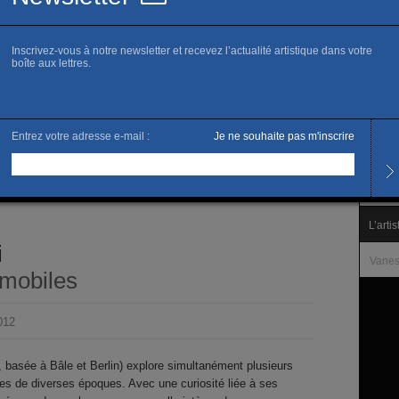
www.c
Sa
Horai
Tous l
Librai
Tarifs
Accès 
L’artis
i
Vanes
mmobiles
012
 basée à Bâle et Berlin) explore simultanément plusieurs
ques de diverses époques. Avec une curiosité liée à ses