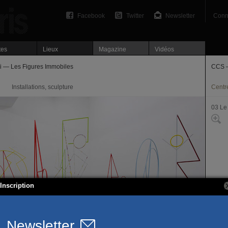
Facebook
Twitter
Newsletter
Conn
tes
Lieux
Magazine
Vidéos
i — Les Figures Immobiles
CCS —
Installations, sculpture
Centre
03 Le
Inscription
32-38
75003
T. 01