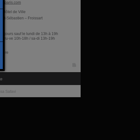
csparis.com
Hôtel de Ville
int-Sébastien – Froissart
res
es jours sauf le lundi de 13h à 19h
rie lu-ve 10h-18h / sa-di 13h-19h
libre
te
sa Safavi