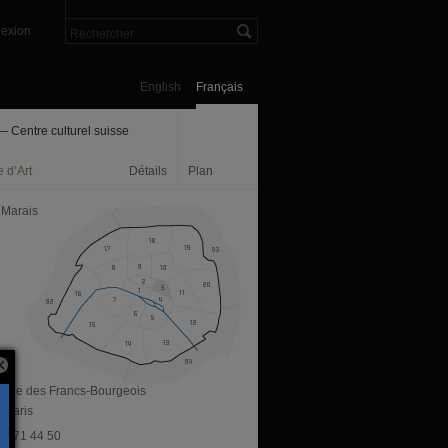
exion
English
Français
 Centre culturel suisse
 d’Art
Détails
Plan
 Marais
, rue des Francs-Bourgeois
 Paris
 42 71 44 50