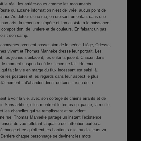
sit le réel, les arrière-cours comme les monuments
Reste qu’aucune information n’est délivrée, aucun point de
ait ici. Au détour d’une rue, en croisant un enfant dans une
aux-arts, la rencontre s’opère et l’on assiste à la naissance
 composition, de lumière et de couleurs. En faisant un pas
oisit son camp.
rs anonymes prennent possession de la scène. Liège, Odessa,
mmes vivent et Thomas Manneke dresse leur portrait. Les
t, les jeunes s’enlacent, les enfants jouent. Chacun dans
s le moment suspendu où le silence se fait. Retenue,
 qui fait la vie en marge du flux incessant est saisi là.
apte les postures et les regards dans leur aspect le plus
lâchement – d’abandon diront certains – issu de la
t à voir la vie, avec son cortège de chiens errants et de
r. Sans artifice, elles montrent le temps qui passe, la rouille
 et les chapelles qui se remplissent et se vident
une rue, Thomas Manneke partage un instant l’existence
ises de vue reflétant la qualité de l’attention portée à
échange et ce qu’offrent les habitants d’ici ou d’ailleurs va
 Derrière chaque personnage se devinent les mots