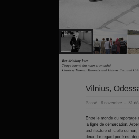
Boy drinking beer
Tirage baryté fait main et encadré
Courtesy Thomas Manneke and Galerie Bertrand Gri
Vilnius, Odess
Passé :
6 novembre → 31 dé
Entre le monde du reportage 
la ligne de démarcation. Arpent
architecture officielle ou non
deux. Le regard porté est dén