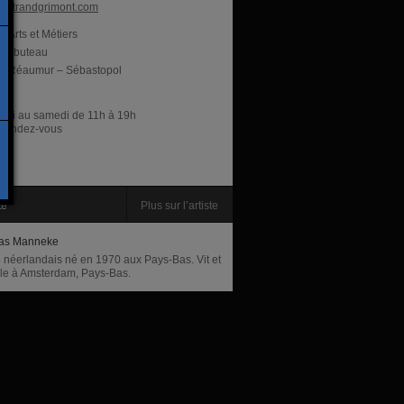
ertrandgrimont.com
Arts et Métiers
ambuteau
Réaumur – Sébastopol
res
rdi au samedi de 11h à 19h
r rendez-vous
te
Plus sur l’artiste
as Manneke
e néerlandais né en 1970 aux Pays-Bas. Vit et
ille à Amsterdam, Pays-Bas.