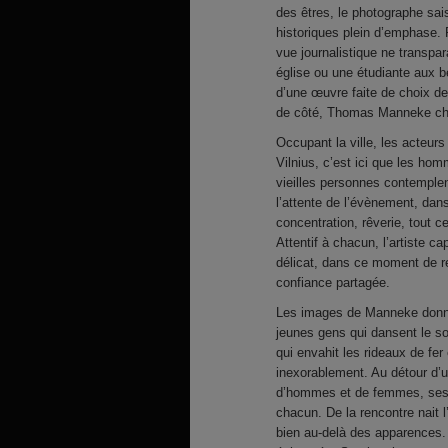
des êtres, le photographe sai
historiques plein d’emphase. 
vue journalistique ne transpar
église ou une étudiante aux be
d’une œuvre faite de choix de
de côté, Thomas Manneke ch
Occupant la ville, les acteu
Vilnius, c’est ici que les ho
vieilles personnes contemplen
l’attente de l’évènement, dan
concentration, rêverie, tout ce
Attentif à chacun, l’artiste c
délicat, dans ce moment de re
confiance partagée.
Les images de Manneke donnen
jeunes gens qui dansent le soi
qui envahit les rideaux de fer
inexorablement. Au détour d’
d’hommes et de femmes, ses pr
chacun. De la rencontre nait l’
bien au-delà des apparences.