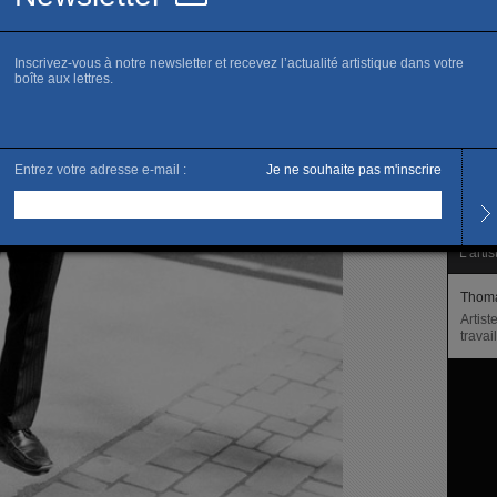
www.b
R
Horai
Du ma
Et su
L’artis
Thom
Artist
trava