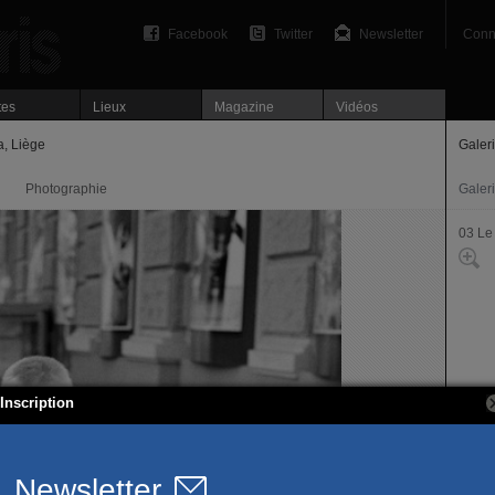
Facebook
Twitter
Newsletter
Conn
tes
Lieux
Magazine
Vidéos
a, Liège
Galer
Photographie
Galer
03 Le
Inscription
47, r
75003
T. 01