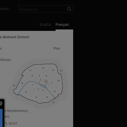
exion
English
Français
ie Bertrand Grimont
ie
Plan
 Marais
ue de Montmorency
 Paris
 42 71 30 87