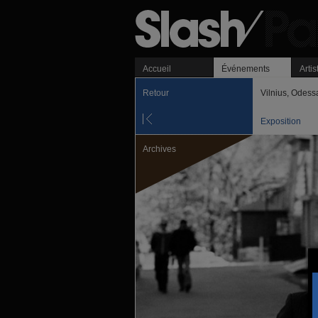
Accueil
Événements
Artis
Retour
Vilnius, Odess
Exposition
Archives