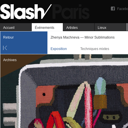
Faceb
Accueil
Événements
Artistes
Lieux
Retour
Zhenya Machneva — Minor Sublimations
Exposition
Techniques mixtes
Archives