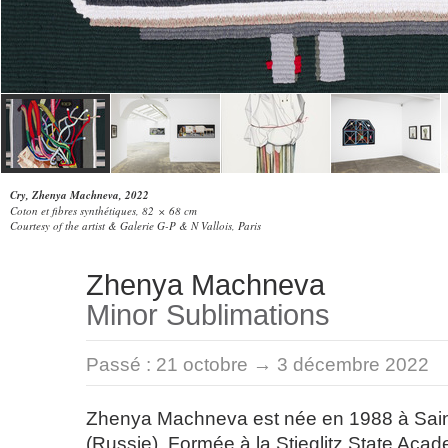
Cry, Zhenya Machneva, 2022
Coton et fibres synthétiques, 82 × 68 cm
Courtesy of the artist & Galerie G-P & N Vallois, Paris
Zhenya Machneva
Minor Sublimations
Passé :
21 octobre → 3 décembre 2022
Zhenya Machneva est née en 1988 à Sain
(Russie). Formée à la Stieglitz State Acad