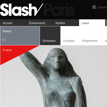
Faceb
Accueil
Événements
Artistes
Lieux
Retour
Sommaire
À propos
Programme
A
À venir