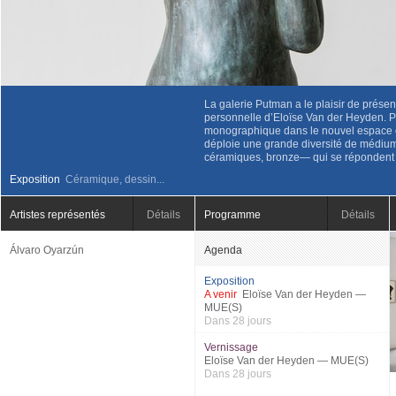
La galerie Putman a le plaisir de prése
personnelle d’Eloïse Van der Heyden. P
monographique dans le nouvel espace d
déploie une grande diversité de médiu
céramiques, bronze— qui se répondent
Exposition
Céramique, dessin...
Artistes représentés
Détails
Programme
Détails
Álvaro Oyarzún
Agenda
Exposition
A venir
Eloïse Van der Heyden —
MUE(S)
Dans 28 jours
Vernissage
Eloïse Van der Heyden — MUE(S)
Dans 28 jours