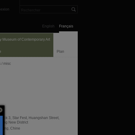
exion
English
Français
y Museum of Contemporary Art
e
Plan
 / misc
lock 3, Star Fest, Huangshan Street,
iang New District
qing, Chine