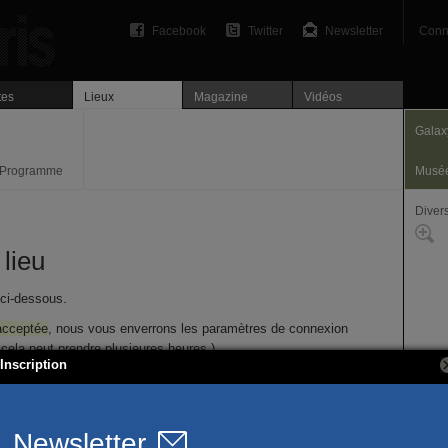
Facebook
Twitter
Newsletter
Conn
tes
Lieux
Magazine
Vidéos
Galax
Programme
Musé
Divers
lieu
 ci-dessous.
acceptée
, nous vous enverrons les paramètres de connexion
 ( cela peut prendre plusieures heures ).
Inscription
1-F2 B
pte Slash
Liangj
Chong
Nom