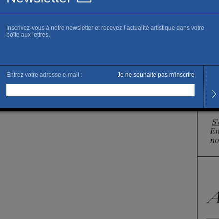
Horai
Tous l
identifiant de connexion,
elle doit être strictement personnelle.
ériques comme « info@galerie.com » ou « contact@galerie.com »
arre sont obligatoires.
e les <a href='/conditions' target='about' class='link
ation</a> de Slash