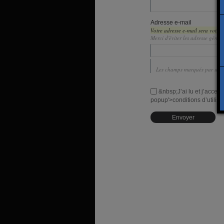
Adresse e-mail
Votre adresse e-mail sera votre 
Merci d'éviter les adresse gén
Les champs marqués par une b
&nbsp;J’ai lu et j’accept
popup'>conditions d’utilis