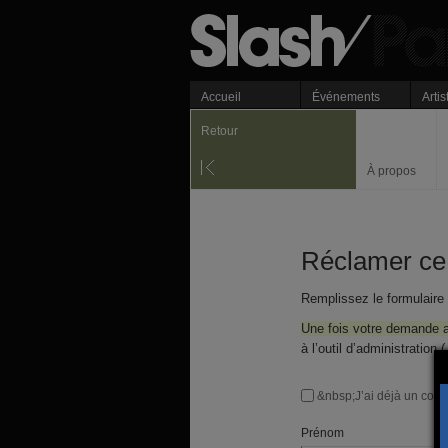
Accueil
Événements
Artis
Retour
À propos
Réclamer ce 
Remplissez le formulaire
Une fois votre demande 
à l’outil d’administration
&nbsp;J’ai déjà un com
Prénom