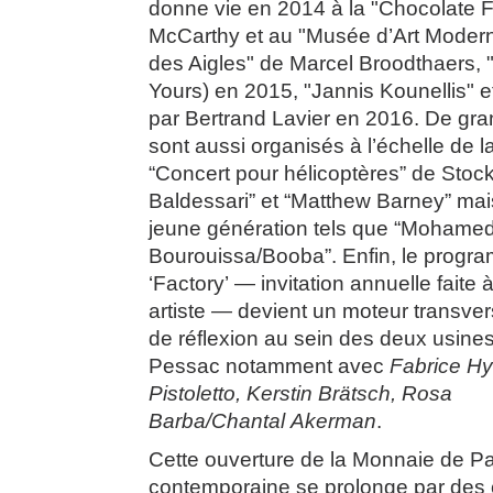
donne vie en 2014 à la "Chocolate F
McCarthy et au "Musée d’Art Mode
des Aigles" de Marcel Broodthaers, 
Yours) en 2015, "Jannis Kounellis" 
par Bertrand Lavier en 2016. De g
sont aussi organisés à l’échelle de la
“Concert pour hélicoptères” de Sto
Baldessari” et “Matthew Barney” mais
jeune génération tels que “Mohame
Bourouissa/Booba”. Enfin, le progr
‘Factory’ — invitation annuelle faite 
artiste — devient un moteur transver
de réflexion au sein des deux usines
Pessac notamment avec
Fabrice Hy
Pistoletto, Kerstin Brätsch, Rosa
Barba/Chantal Akerman
.
Cette ouverture de la Monnaie de Par
contemporaine se prolonge par des 