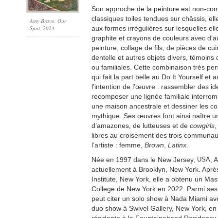
Son approche de la peinture est non-con
classiques toiles tendues sur châssis, elle
Amy Bravo, Our
Spot, 2023
aux formes irrégulières sur lesquelles e
graphite et crayons de couleurs avec d’a
peinture, collage de fils, de pièces de cui
dentelle et autres objets divers, témoins 
ou familiales. Cette combinaison très pe
qui fait la part belle au Do It Yourself et 
l’intention de l’œuvre : rassembler des i
recomposer une lignée familiale interromp
une maison ancestrale et dessiner les c
mythique. Ses œuvres font ainsi naître u
d’amazones, de lutteuses et de
cowgirls
,
libres au croisement des trois communa
l’artiste : femme,
Brown
,
Latinx
.
Née en 1997 dans le New Jersey,
USA
, 
actuellement à Brooklyn, New York. Après
Institute, New York, elle a obtenu un Mas
College de New York en 2022. Parmi ses 
peut citer un solo show à Nada Miami ave
duo show à Swivel Gallery, New York, en 