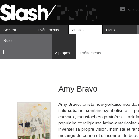
Faceb
Accueil
Événements
Artistes
Lieux
Retour
À propos
Événements
Amy Bravo
Amy Bravo, artiste new-yorkaise née dans
italo-cubaine, combine symbolisme — palm
chevaux, moustaches gominées –, artefac
populaire et religieuse latino-américaine e
inventer sa propre vision, intimiste et fan
mélange de connu et d’inconnu, de beaut