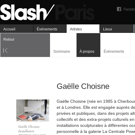
Faceb
Accueil
Événements
Artistes
Lieux
Retour
Sommaire
À propos
Événements
Gaëlle Choisne
Gaëlle Choisne (née en 1985 à Cherbourg) 
et à Londres. Elle est engagée auprès de 
privées et publiques, dans des projets alt
collectifs et des extra-projets culturels e
installations sculpturales à différentes o
Gaëlle Choisne,
Installation
personnelle à la galerie La Centrale Pow