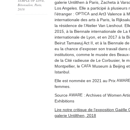
TEMPLE OF LOVE,
galerie Untilthen à Paris, Zacheta à Var
Bétonsalon, Paris,
Los Angeles. Elle a participé à plusieurs
2018
l’étranger :
OPTICA
and Art3 Valence à Mo
internationale des arts à Paris, la Rijk
la résidence de l’Atelier Van Lieshout. Ell
2015, à la Biennale internationale de La
internationale de Lyon, et en 2017 à la B
Beirut Tamawuj Act II, et à la Biennale de 
eu la chance d’exposer son travail dans
institutions, comme le musée des Beaux-
de la Cité radieuse de Le Corbusier, le
Montpellier, le
CAFA
Museum à Beijing et
Istanbul.
Elle est nommée en 2021 au Prix
AWAR
femmes.
Source
AWARE
: Archives of Women Arti
Exhibitions
Lire notre critique de l’exposition Gaëlle
galerie Untilthen, 2018