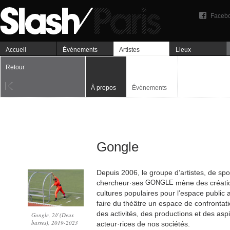
Faceb
Accueil
Événements
Artistes
Lieux
Retour
À propos
Événements
Gongle
Depuis 2006, le groupe d’artistes, de spor
chercheur·ses
GONGLE
mène des créatio
cultures populaires pour l’espace public
faire du théâtre un espace de confrontat
des activités, des productions et des aspi
Gongle, 2// (Deux
barres), 2019-2023
acteur·rices de nos sociétés.