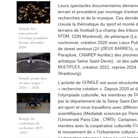
Leurs spectacles documentaires démarre
terrain et procèdent par montage d’entre
recherches et de la musique. Ces dernière
creusé la thématique du sport et monté 
Gongle, Les
terrains de football (Le champ des tribun
rencontres de
NTDM
, CDN Montreuil), de pétanque (La
l’écologie populaire,
Sevran, décembre
cochonnet, création 2020 avec Lieux Pub
2020
de street workout (2// (
DEUX
BARRES
), 
Parapluie, CNAREP Aurillac) des piscines
artistique Seine Saint-Denis) ; et des sal
MULTIPLEX
, création 2021, reprise 2024
Strasbourg).
Gongle, projet Avec
L’activité de
GONGLE
est aussi structuré
ou sans casque ?
2024 — 2026
« recherche création ». Depuis 2020 et d
l’olympiade culturelle, les membres de
G
par le département de la Seine Saint-De
art-sport et nous travaillons avec différen
scientifiques (Médialab sciences-po Pari
Gongle, La
l’Université Paris Cité ;
CNRS
). Certaines
cosmologie du
menées avec la coopérative culturelle
C
cochonnet, 2015
le mouvement de « l’Urbanisme culturel ».
-2021