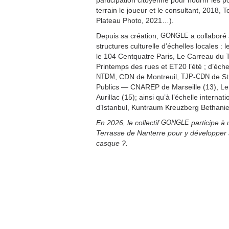
participation citoyenne pour nourrir les p
terrain le joueur et le consultant, 2018, T
Plateau Photo, 2021…).
Depuis sa création,
GONGLE
a collaboré
structures culturelle d’échelles locales : 
le 104 Centquatre Paris, Le Carreau du 
Printemps des rues et ET20 l’été ; d’échel
NTDM
, CDN de Montreuil,
TJP
-
CDN
de St
Publics — CNAREP de Marseille (13), L
Aurillac (15); ainsi qu’à l’échelle internati
d’Istanbul, Kuntraum Kreuzberg Bethanien
En 2026, le collectif
GONGLE
participe à
Terrasse de Nanterre pour y développer 
casque ?.