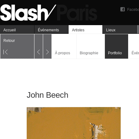
Faceb
Accueil
Événements
Artistes
Lieux
Retour
À propos
Biographie
Portfolio
Évé
John Beech