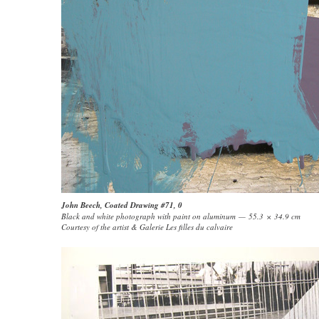
John Beech
,
Coated Drawing #71
, 0
Black and white photograph with paint on aluminum — 55.3 × 34.9 cm
Courtesy of the artist & Galerie Les filles du calvaire