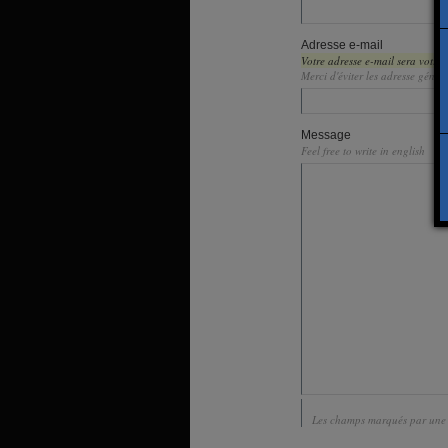
Adresse e-mail
Votre adresse e-mail sera votre 
Merci d'éviter les adresse gén
Message
Feel free to write in english
Les champs marqués par une b