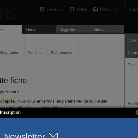
Facebook
Twitter
Newsletter
Conn
tes
Lieux
Magazine
Vidéos
Julie 
Biographie
Portfolio
Événements
Conte
Photo
te fiche
 ci-dessous.
acceptée
, nous vous enverrons les paramètres de connexion
Artis
 ( cela peut prendre plusieures heures ).
Locali
Inscription
Stras
pte Slash
Site I
www.ju
Nom