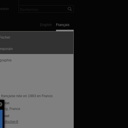
exion
English
Français
Fischer
mporain
graphie
te française née en 1983 en France.
sation
bourg, France
nternet
liefischer.fr