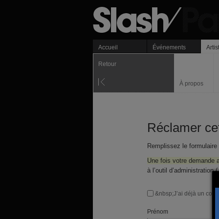
Accueil
Événements
Artis
Retour
À propos
Réclamer cet
Remplissez le formulaire
Une fois votre demande 
à l’outil d’administration
&nbsp;J’ai déjà un com
Prénom