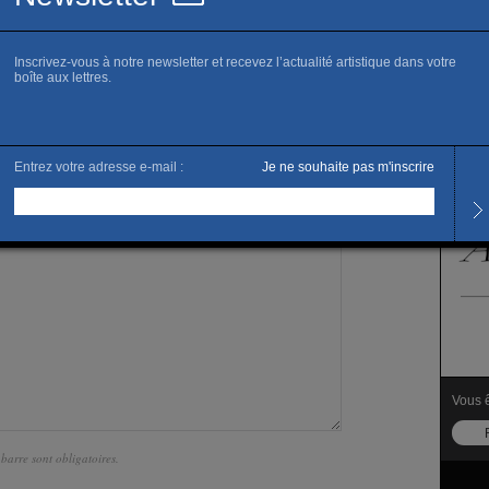
identifiant de connexion,
elle doit être strictement personnelle.
ériques comme « info@galerie.com » ou « contact@galerie.com »
Vous ê
arre sont obligatoires.